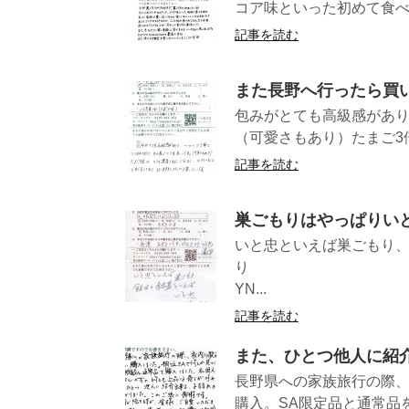
コア味といった初めて食べ
記事を読む
また長野へ行ったら買
包みがとても高級感があ
（可愛さもあり）たまご3倍
記事を読む
巣ごもりはやっぱりい
いと忠といえば巣ごもり
り
YN...
記事を読む
また、ひとつ他人に紹
長野県への家族旅行の際、
購入。SA限定品と通常品を