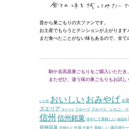
昔から巣ごもりの大ファンです。
お土産でもらうとテンションが上がります
まだ食べたことがない味もあるので、全て
（長野県
駒ケ岳高原巣ごもりをご購入いただき
またぜひ、違う味の巣ごもりもお試しく
おいしい
おみやげ
お
いと忠
スエリア
フルーツ いちご り
フルーツ
スイーツ
信州
信州銘菓
冷やして美味しい
南信州
昼神温泉
生協
美味しい
諏訪湖サー
月替わり
生菓子