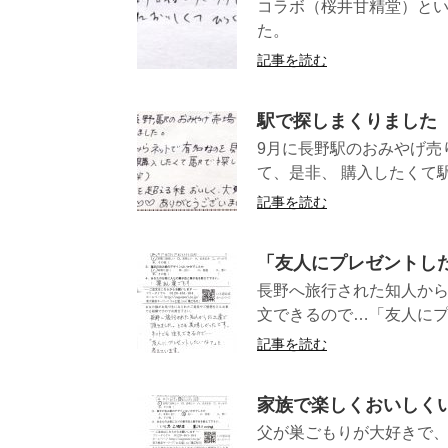
コラボ（桜井甘精堂）とい
た。 （長
記事を読む
駅で探しまくりました
9月に長野駅のおみやげ売
て、是非、 購入したくて駅
記事を読む
「友人にプレゼントし
長野へ旅行された知人か
文できるので…「友人にプ
記事を読む
家族で楽しくおいしく
父が巣ごもりが大好きで、