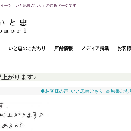
スイーツ「いと忠巣ごもり」の通販ページです
て
いと忠のこだわり
店舗情報
メディア掲載
お客
上がります♪
◆お客様の声
,
いと忠巣ごもり
,
高原巣ごも