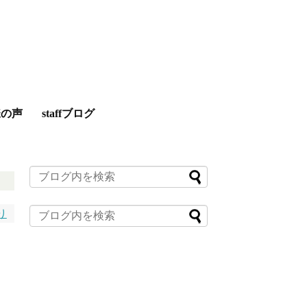
様の声
staffブログ
り