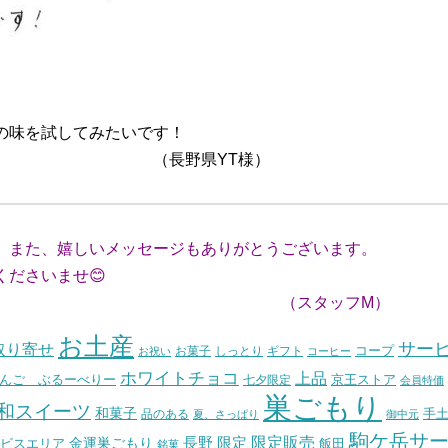
♪
の味を試してみたいです！
YT様）
、また、嬉しいメッセージもありがとうございます。
ださいませ😊
（スタッフM）
お土産
サー
取り寄せ
コープ
お菓子
しっとり
お祝い
ギフト
コーヒー
ホワイトチョコ
上品
んご ぶるーべりー
七夕限定
京王ストア
会員特価
巣ごもり
和スイーツ
和菓子
手
品のある
夏、さっぱり
御中元
駒ケ岳サ
長野
限定販売
限定
ビスエリア
金運巣ごもり
飯田
銘菓