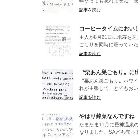
年たっても忘れません。限定
記事を読む
コーヒータイムにおい
主人が8月21日に米寿を
ごもりを同時に贈っていた
記事を読む
〝栗あん巣ごもり〟に
〝栗あん巣ごもり〟ホワイ
れが主張して、とてもおいし
記事を読む
やはり銘菓なんですね
たまたま11月に昼神温泉
なりました。SAども売って