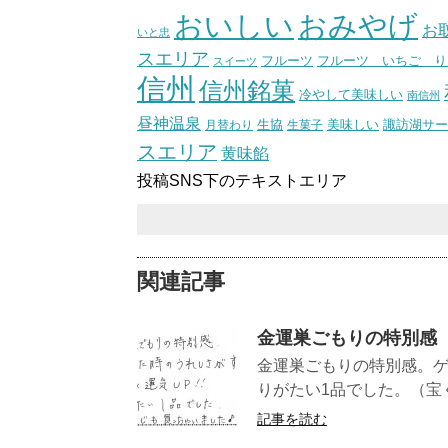
おいしい
おみやげ
お
いと忠
スエリア
フルーツ いちご り
フルーツ
スイーツ
信州
信州銘菓
冷やして美味しい
南信州
昼神温泉
生協
美味しい
諏訪湖サー
月替わり
生菓子
スエリア
黄味餡
投稿SNS下のテキストエリア
関連記事
金運巣ごもりの特別感
金運巣ごもりの特別感。ゲ
りがたい1品でした。（宝
記事を読む