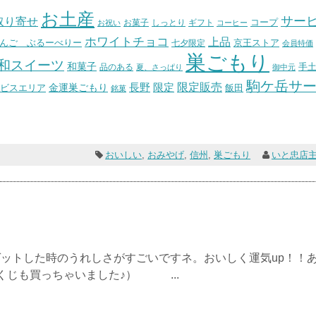
お土産
サー
取り寄せ
コープ
お菓子
しっとり
お祝い
ギフト
コーヒー
ホワイトチョコ
上品
んご ぶるーべりー
七夕限定
京王ストア
会員特価
巣ごもり
和スイーツ
和菓子
手
品のある
夏、さっぱり
御中元
駒ケ岳サ
長野
限定販売
限定
ビスエリア
金運巣ごもり
飯田
銘菓
おいしい
,
おみやげ
,
信州
,
巣ごもり
いと忠店
ットした時のうれしさがすごいですネ。おいしく運気up！！
くじも買っちゃいました♪） ...