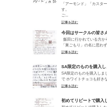
「アーモンド」「カスタ
す。 
ご...
記事を読む
今回はサークルの皆さ
飯田に行かれている方か
「巣ごもり」の名に思わず
記事を読む
SA限定のものを購入し
SA限定のものを購入しま
で ホワイトチョコも好きな
記事を読む
初めてリピートで購入