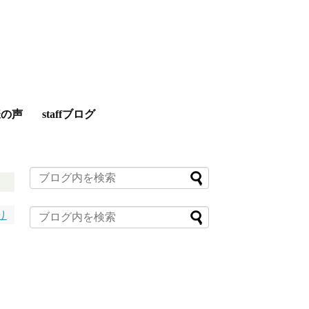
様の声
staffブログ
り