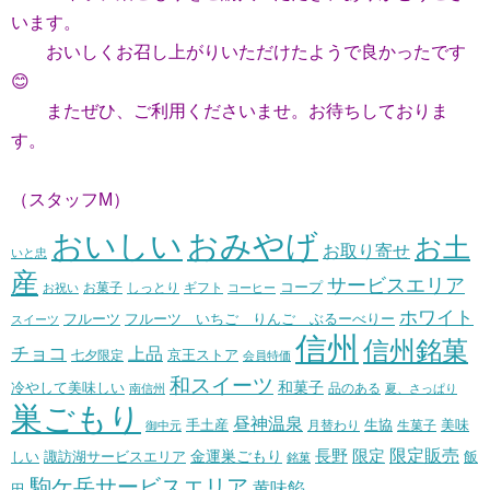
います。
おいしくお召し上がりいただけたようで良かったです
😊
またぜひ、ご利用くださいませ。お待ちしておりま
す。
（スタッフM）
おいしい
おみやげ
お土
お取り寄せ
いと忠
産
サービスエリア
コープ
お菓子
しっとり
お祝い
ギフト
コーヒー
ホワイト
フルーツ いちご りんご ぶるーべりー
フルーツ
スイーツ
信州
信州銘菓
チョコ
上品
七夕限定
京王ストア
会員特価
和スイーツ
和菓子
冷やして美味しい
南信州
品のある
夏、さっぱり
巣ごもり
昼神温泉
生協
美味
手土産
月替わり
御中元
生菓子
長野
限定販売
限定
しい
諏訪湖サービスエリア
金運巣ごもり
飯
銘菓
駒ケ岳サービスエリア
黄味餡
田