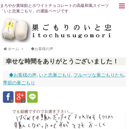
まろやか黄味餡とホワイトチョコレートの高級和風スイーツ
「いと忠巣ごもり」の通販ページです
ホーム
◆お客様の声
幸せな時間をありがとうございました！
◆お客様の声
,
いと忠巣ごもり
,
フルーツな巣ごもりたち
,
季節の巣ごもり
0