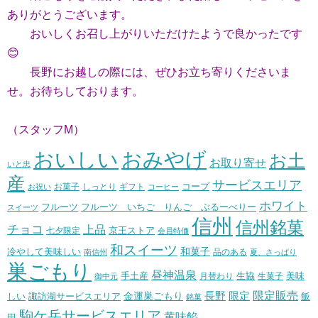
ありがとうございます。
おいしくお召し上がりいただけたようで良かったです
😊
長野にお越しの際には、ぜひお立ち寄りくださいま
せ。お待ちしております。
（スタッフM）
おいしい
おみやげ
お土
お取り寄せ
いと忠
産
サービスエリア
コープ
お菓子
しっとり
お祝い
ギフト
コーヒー
ホワイト
フルーツ いちご りんご ぶるーべりー
フルーツ
スイーツ
信州
信州銘菓
チョコ
上品
七夕限定
京王ストア
会員特価
和スイーツ
和菓子
冷やして美味しい
南信州
品のある
夏、さっぱり
巣ごもり
昼神温泉
生協
美味
手土産
月替わり
御中元
生菓子
長野
限定販売
限定
しい
諏訪湖サービスエリア
金運巣ごもり
飯
銘菓
駒ケ岳サービスエリア
黄味餡
田