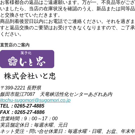
お客様都合の返品はご遠慮願います。万が一、不良品等がござ
いましたら、当店の在庫状況を確認のうえ、新品または同等品
と交換させていただきます。
商品到着後翌日以内にお電話でご連絡ください。それを過ぎま
すと返品交換のご要望はお受けできなくなりますので、ご了承
ください。
直営店のご案内
〒399-2221 長野県
飯田市龍江7087 天竜峡活性化センターあざれあ内
itochu-sugomori@sugomori.co.jp
TEL：0265-27-4885
FAX：0265-27-4886
営業時間：9：00～17：00
実店舗定休日：毎週水曜、元日
ネット受注・問い合せ休業日：毎週水曜・日曜、お盆、年末年