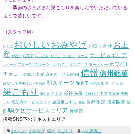
季節のさまざまな巣ごもりを楽しんでいただいている
ようで嬉しいです。
（スタッフM）
おいしい
おみやげ
お土
お取り寄せ
いと忠
産
サービスエリア
コープ
お菓子
しっとり
お祝い
ギフト
コーヒー
ホワイト
フルーツ いちご りんご ぶるーべりー
フルーツ
スイーツ
信州
信州銘菓
チョコ
上品
七夕限定
京王ストア
会員特価
和スイーツ
和菓子
冷やして美味しい
南信州
品のある
夏、さっぱり
巣ごもり
昼神温泉
生協
美味
手土産
月替わり
御中元
生菓子
長野
限定販売
限定
しい
諏訪湖サービスエリア
金運巣ごもり
飯
銘菓
駒ケ岳サービスエリア
黄味餡
田
投稿SNS下のテキストエリア
おいしい
,
おみやげ
,
信州
,
巣ごもり
いと忠店主