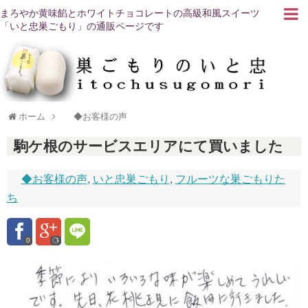
まろやか黄味餡とホワイトチョコレートの高級和風スイーツ
「いと忠巣ごもり」の通販ページです
ホーム
◆お客様の声
駒ケ根のサービスエリアにて買いました
◆お客様の声
,
いと忠巣ごもり
,
フルーツな巣ごもりた
ち
0