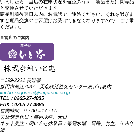
いましたら、当店の在庫状況を確認のうえ、新品または同等品
と交換させていただきます。
商品到着後翌日以内にお電話でご連絡ください。それを過ぎま
すと返品交換のご要望はお受けできなくなりますので、ご了承
ください。
直営店のご案内
〒399-2221 長野県
飯田市龍江7087 天竜峡活性化センターあざれあ内
itochu-sugomori@sugomori.co.jp
TEL：0265-27-4885
FAX：0265-27-4886
営業時間：9：00～17：00
実店舗定休日：毎週水曜、元日
ネット受注・問い合せ休業日：毎週水曜・日曜、お盆、年末年
始