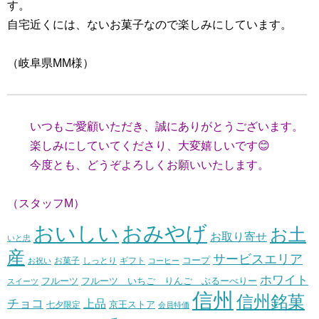
す。
自宅近くには、ないお菓子なので楽しみにしています。
（岐阜県MM様）
いつもご愛顧いただき、誠にありがとうございます。
楽しみにしていてくださり、大変嬉しいです😊
今度とも、どうぞよろしくお願いいたします。
（スタッフM）
おいしい
おみやげ
お土
お取り寄せ
いと忠
産
サービスエリア
コープ
お菓子
しっとり
お祝い
ギフト
コーヒー
ホワイト
フルーツ いちご りんご ぶるーべりー
フルーツ
スイーツ
信州
信州銘菓
チョコ
上品
七夕限定
京王ストア
会員特価