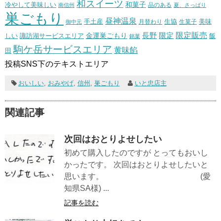
和スイーツ
和菓子
冷やして美味しい
南信州
品のある
夏、さっぱり
巣ごもり
昼神温泉
生協
美味
手土産
月替わり
御中元
生菓子
長野
限定販売
限定
しい
諏訪湖サービスエリア
金運巣ごもり
飯
銘菓
駒ケ岳サービスエリア
黄味餡
田
投稿SNS下のテキストエリア
おいしい
,
おみやげ
,
信州
,
巣ごもり
いと忠店主
関連記事
次回はおとりよせしたい
初めて購入したのですが とってもおいし
かったです。 次回はおとりよせしたいと
思います。 (愛
知県SA様) ...
記事を読む