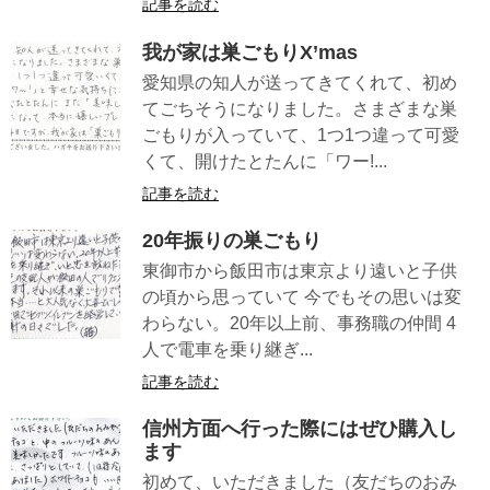
記事を読む
我が家は巣ごもりX’mas
愛知県の知人が送ってきてくれて、初め
てごちそうになりました。さまざまな巣
ごもりが入っていて、1つ1つ違って可愛
くて、開けたとたんに「ワー!...
記事を読む
20年振りの巣ごもり
東御市から飯田市は東京より遠いと子供
の頃から思っていて 今でもその思いは変
わらない。20年以上前、事務職の仲間 4
人で電車を乗り継ぎ...
記事を読む
信州方面へ行った際にはぜひ購入し
ます
初めて、いただきました（友だちのおみ