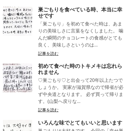
巣ごもりを食べている時、本当に幸
せです
「巣ごもり」を初めて食べた時は、あま
りの美味しさに言葉をなくしました。 噛
んだ瞬間のチョコレートの食感がとても
良く、美味しさというのは...
記事を読む
初めて食べた時のトキメキは忘れら
れません
♡巣ごもり♡と出会って20年以上たつで
しょうか。 実家が滋賀県なので帰省が必
ず中央道となります。 必ず買って帰りま
す。(山梨へ戻りな...
記事を読む
いろんな味でとてもいいと思います
巣ごもりは大好きです。 今回の「幸せ巣