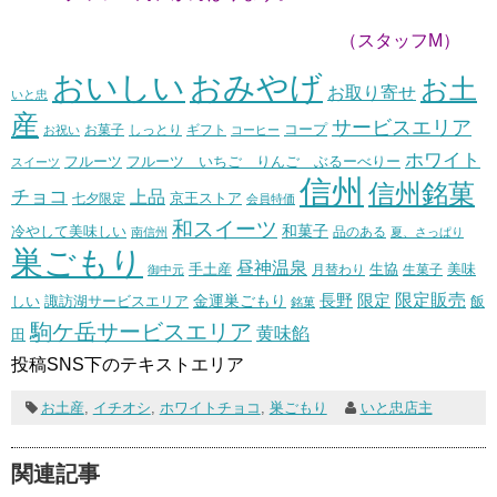
（スタッフM）
おいしい
おみやげ
お土
お取り寄せ
いと忠
産
サービスエリア
コープ
お菓子
しっとり
お祝い
ギフト
コーヒー
ホワイト
フルーツ いちご りんご ぶるーべりー
フルーツ
スイーツ
信州
信州銘菓
チョコ
上品
七夕限定
京王ストア
会員特価
和スイーツ
和菓子
冷やして美味しい
南信州
品のある
夏、さっぱり
巣ごもり
昼神温泉
生協
美味
手土産
月替わり
御中元
生菓子
長野
限定販売
限定
しい
諏訪湖サービスエリア
金運巣ごもり
飯
銘菓
駒ケ岳サービスエリア
黄味餡
田
投稿SNS下のテキストエリア
お土産
,
イチオシ
,
ホワイトチョコ
,
巣ごもり
いと忠店主
関連記事