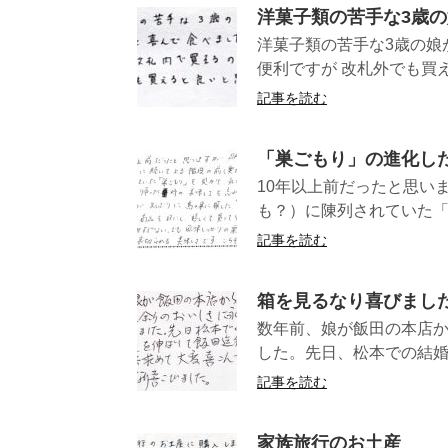
洋菓子類の苦手な3歳
洋菓子類の苦手な3歳の娘
便利ですが 改札外でも買え
記事を読む
「巣ごもり」の進化し
10年以上前だったと思い
も？）に陳列されていた「
記事を読む
箱を見るなり喜びまし
数年前、娘が飯田の本店
した。先日、松本での結婚
記事を読む
家族旅行のお土産