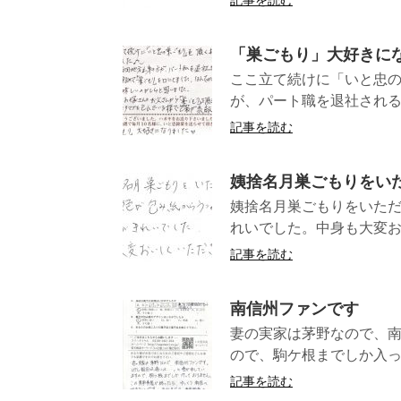
記事を読む
「巣ごもり」大好きに
ここ立て続けに「いと忠の
が、パート職を退社される時
記事を読む
姨捨名月巣ごもりをい
姨捨名月巣ごもりをいた
れいでした。中身も大
記事を読む
南信州ファンです
妻の実家は茅野なので、
ので、駒ケ根までしか入っ
記事を読む