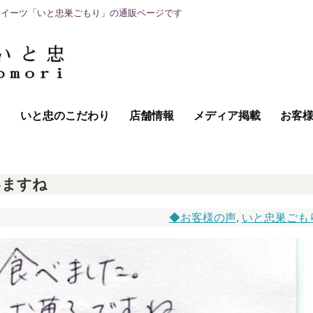
スイーツ「いと忠巣ごもり」の通販ページです
て
いと忠のこだわり
店舗情報
メディア掲載
お客
いますね
◆お客様の声
,
いと忠巣ごも