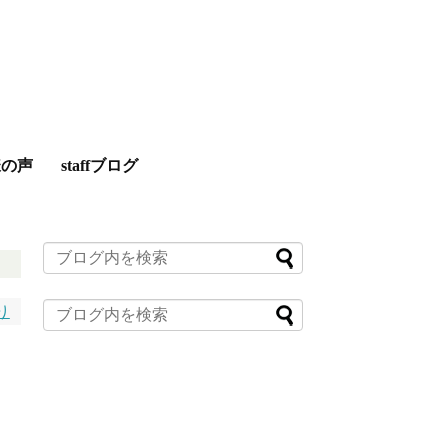
様の声
staffブログ
り