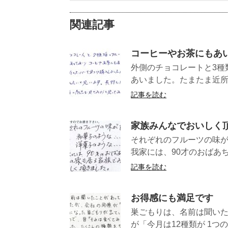
関連記事
コーヒーやお茶にもあ
外側のチョコレートと3種
あいました。たまたま近所
記事を読む
家族みんなでおいしく
それぞれのフルーツの味が
我家には、90才のおばあち
記事を読む
お得感にも満足です
巣ごもりは、名前は聞いた
が「今月は12種類が 1つの