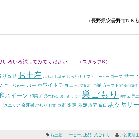
（長野県安曇野市N.K.
ひいろいろ試してみてください。 （スタッフK）
お土産
サー
取り寄せ
コープ
お菓子
しっとり
お祝い
ギフト
コーヒー
ホワイトチョコ
上品
んご ぶるーべりー
七夕限定
京王ストア
会員特価
巣ごもり
和スイーツ
和菓子
手
品のある
夏、さっぱり
御中元
駒ケ岳サ
長野
限定販売
限定
ビスエリア
金運巣ごもり
飯田
銘菓
お土産
,
コーヒー
,
上品
,
巣ごもり
いと忠店