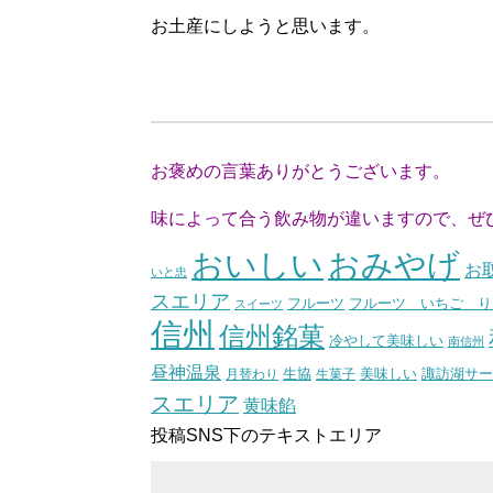
お土産にしようと思います。
お褒めの言葉ありがとうございます。
味によって合う飲み物が違いますので、ぜ
おいしい
おみやげ
お
いと忠
スエリア
フルーツ いちご り
フルーツ
スイーツ
信州
信州銘菓
冷やして美味しい
南信州
昼神温泉
生協
美味しい
諏訪湖サー
月替わり
生菓子
スエリア
黄味餡
投稿SNS下のテキストエリア