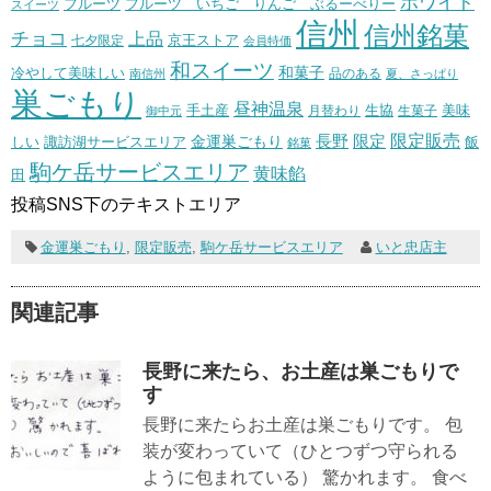
ホワイト
フルーツ いちご りんご ぶるーべりー
フルーツ
スイーツ
信州
信州銘菓
チョコ
上品
七夕限定
京王ストア
会員特価
和スイーツ
和菓子
冷やして美味しい
南信州
品のある
夏、さっぱり
巣ごもり
昼神温泉
生協
美味
手土産
月替わり
御中元
生菓子
長野
限定販売
限定
しい
諏訪湖サービスエリア
金運巣ごもり
飯
銘菓
駒ケ岳サービスエリア
黄味餡
田
投稿SNS下のテキストエリア
金運巣ごもり
,
限定販売
,
駒ケ岳サービスエリア
いと忠店主
関連記事
長野に来たら、お土産は巣ごもりで
す
長野に来たらお土産は巣ごもりです。 包
装が変わっていて（ひとつずつ守られる
ように包まれている） 驚かれます。 食べ