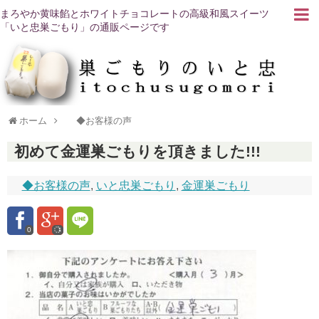
まろやか黄味餡とホワイトチョコレートの高級和風スイーツ
「いと忠巣ごもり」の通販ページです
ホーム
◆お客様の声
初めて金運巣ごもりを頂きました!!!
◆お客様の声
,
いと忠巣ごもり
,
金運巣ごもり
0