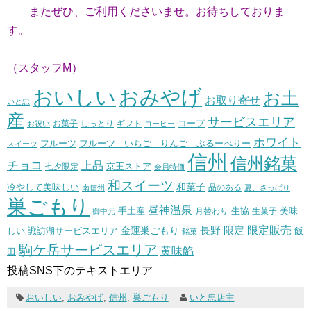
またぜひ、ご利用くださいませ。お待ちしておりま
す。
（スタッフM）
おいしい
おみやげ
お土
お取り寄せ
いと忠
産
サービスエリア
コープ
お菓子
しっとり
お祝い
ギフト
コーヒー
ホワイト
フルーツ いちご りんご ぶるーべりー
フルーツ
スイーツ
信州
信州銘菓
チョコ
上品
七夕限定
京王ストア
会員特価
和スイーツ
和菓子
冷やして美味しい
南信州
品のある
夏、さっぱり
巣ごもり
昼神温泉
生協
美味
手土産
月替わり
御中元
生菓子
長野
限定販売
限定
しい
諏訪湖サービスエリア
金運巣ごもり
飯
銘菓
駒ケ岳サービスエリア
黄味餡
田
投稿SNS下のテキストエリア
おいしい
,
おみやげ
,
信州
,
巣ごもり
いと忠店主