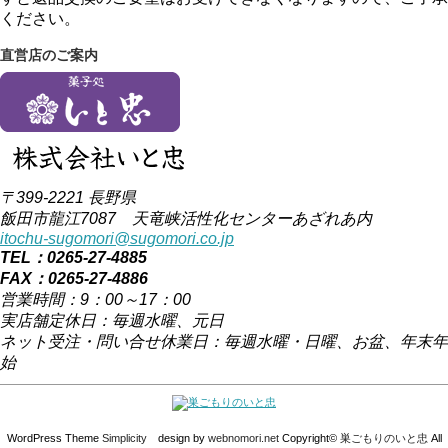
ください。
直営店のご案内
〒399-2221 長野県
飯田市龍江7087 天竜峡活性化センターあざれあ内
itochu-sugomori@sugomori.co.jp
TEL：0265-27-4885
FAX：0265-27-4886
営業時間：9：00～17：00
実店舗定休日：毎週水曜、元日
ネット受注・問い合せ休業日：毎週水曜・日曜、お盆、年末年
始
WordPress Theme
Simplicity
design by
webnomori.net
Copyright©
巣ごもりのいと忠
All