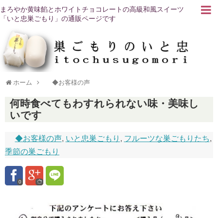
まろやか黄味餡とホワイトチョコレートの高級和風スイーツ
「いと忠巣ごもり」の通販ページです
ホーム
◆お客様の声
何時食べてもわすれられない味・美味し
いです
◆お客様の声
,
いと忠巣ごもり
,
フルーツな巣ごもりたち
,
季節の巣ごもり
0