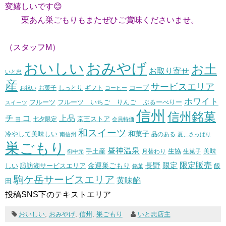
変嬉しいです😊
栗あん巣ごもりもまたぜひご賞味くださいませ。
（スタッフM
）
おいしい
おみやげ
お土
お取り寄せ
いと忠
産
サービスエリア
コープ
お菓子
しっとり
お祝い
ギフト
コーヒー
ホワイト
フルーツ いちご りんご ぶるーべりー
フルーツ
スイーツ
信州
信州銘菓
チョコ
上品
七夕限定
京王ストア
会員特価
和スイーツ
和菓子
冷やして美味しい
南信州
品のある
夏、さっぱり
巣ごもり
昼神温泉
生協
美味
手土産
月替わり
御中元
生菓子
長野
限定販売
限定
しい
諏訪湖サービスエリア
金運巣ごもり
飯
銘菓
駒ケ岳サービスエリア
黄味餡
田
投稿SNS下のテキストエリア
おいしい
,
おみやげ
,
信州
,
巣ごもり
いと忠店主