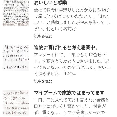
おいしいと感動
会社で長野に里帰りした方からおみやげ
で席に1つくばって いただいて…「おい
しい」と感動しましたが包みを失って し
まい、何という名前だ...
記事を読む
進物に喜ばれると考え思案中。
アンケートにて、「巣ごもり12色セッ
ト」を頂き有りがとうございました。思
ってもいなかったので うれしく、おいし
く頂きました。 12色...
記事を読む
マイブームで家族ではまってます
一口、口に入れて何とも言えない食感と
口どけにびっくり驚きでした。 甘過ぎ
ず、重くなく、とても美味しかったで