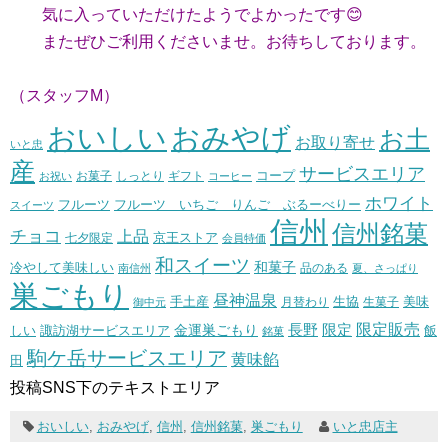
気に入っていただけたようでよかったです😊
またぜひご利用くださいませ。お待ちしております。
（スタッフM）
おいしい
おみやげ
お土
お取り寄せ
いと忠
産
サービスエリア
コープ
お菓子
しっとり
お祝い
ギフト
コーヒー
ホワイト
フルーツ いちご りんご ぶるーべりー
フルーツ
スイーツ
信州
信州銘菓
チョコ
上品
七夕限定
京王ストア
会員特価
和スイーツ
和菓子
冷やして美味しい
南信州
品のある
夏、さっぱり
巣ごもり
昼神温泉
生協
美味
手土産
月替わり
御中元
生菓子
長野
限定販売
限定
しい
諏訪湖サービスエリア
金運巣ごもり
飯
銘菓
駒ケ岳サービスエリア
黄味餡
田
投稿SNS下のテキストエリア
おいしい
,
おみやげ
,
信州
,
信州銘菓
,
巣ごもり
いと忠店主