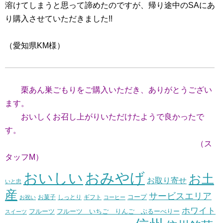
溶けてしまうと思って諦めたのですが、帰り途中のSAにあ
り購入させていただきました!!
（愛知県KM様）
栗あん巣ごもりをご購入いただき、ありがとうござい
ます。
おいしくお召し上がりいただけたようで良かったで
す。
（ス
タッフM）
おいしい
おみやげ
お土
お取り寄せ
いと忠
産
サービスエリア
コープ
お菓子
しっとり
お祝い
ギフト
コーヒー
ホワイト
フルーツ いちご りんご ぶるーべりー
フルーツ
スイーツ