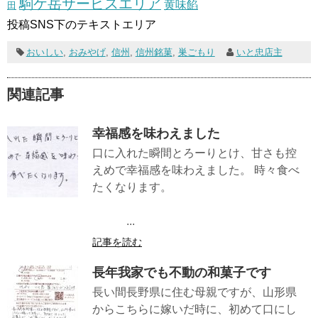
駒ケ岳サービスエリア
黄味餡
田
投稿SNS下のテキストエリア
おいしい
,
おみやげ
,
信州
,
信州銘菓
,
巣ごもり
いと忠店主
関連記事
幸福感を味わえました
口に入れた瞬間とろーりとけ、甘さも控
えめで幸福感を味わえました。 時々食べ
たくなります。
...
記事を読む
長年我家でも不動の和菓子です
長い間長野県に住む母親ですが、山形県
からこちらに嫁いだ時に、初めて口にし