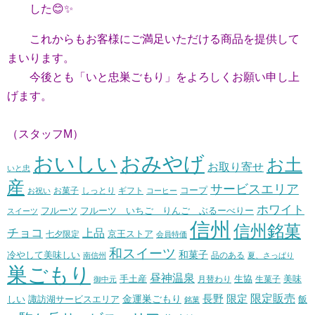
した😊✨
これからもお客様にご満足いただける商品を提供して
まいります。
今後とも「いと忠巣ごもり」をよろしくお願い申し上
げます。
（スタッフM）
おいしい
おみやげ
お土
お取り寄せ
いと忠
産
サービスエリア
コープ
お菓子
しっとり
お祝い
ギフト
コーヒー
ホワイト
フルーツ いちご りんご ぶるーべりー
フルーツ
スイーツ
信州
信州銘菓
チョコ
上品
七夕限定
京王ストア
会員特価
和スイーツ
和菓子
冷やして美味しい
南信州
品のある
夏、さっぱり
巣ごもり
昼神温泉
生協
美味
手土産
月替わり
御中元
生菓子
長野
限定販売
限定
しい
諏訪湖サービスエリア
金運巣ごもり
飯
銘菓