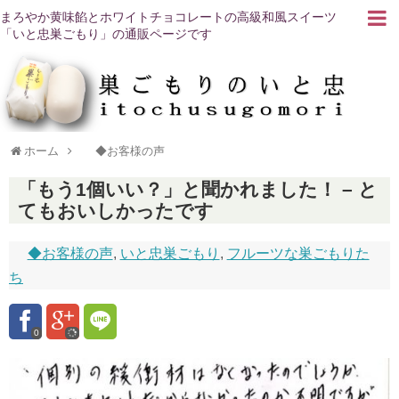
まろやか黄味餡とホワイトチョコレートの高級和風スイーツ
「いと忠巣ごもり」の通販ページです
ホーム
◆お客様の声
「もう1個いい？」と聞かれました！ – と
てもおいしかったです
◆お客様の声
,
いと忠巣ごもり
,
フルーツな巣ごもりた
ち
0