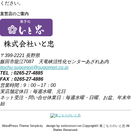
ください。
直営店のご案内
〒399-2221 長野県
飯田市龍江7087 天竜峡活性化センターあざれあ内
itochu-sugomori@sugomori.co.jp
TEL：0265-27-4885
FAX：0265-27-4886
営業時間：9：00～17：00
実店舗定休日：毎週水曜、元日
ネット受注・問い合せ休業日：毎週水曜・日曜、お盆、年末年
始
WordPress Theme
Simplicity
design by
webnomori.net
Copyright©
巣ごもりのいと忠
All
Rights Reserved.