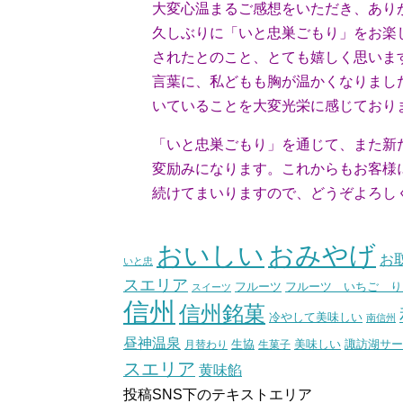
大変心温まるご感想をいただき、あり
久しぶりに「いと忠巣ごもり」をお楽し
されたとのこと、とても嬉しく思います
言葉に、私どもも胸が温かくなりました
いていることを大変光栄に感じており
「いと忠巣ごもり」を通じて、また新た
変励みになります。これからもお客様に
続けてまいりますので、どうぞよろしく
（スタ
おいしい
おみやげ
お
いと忠
スエリア
フルーツ いちご り
フルーツ
スイーツ
信州
信州銘菓
冷やして美味しい
南信州
昼神温泉
生協
美味しい
諏訪湖サー
月替わり
生菓子
スエリア
黄味餡
投稿SNS下のテキストエリア