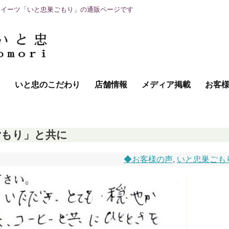
スイーツ「いと忠巣ごもり」の通販ページです
て
いと忠のこだわり
店舗情報
メディア掲載
お客
ごもり」と共に
◆お客様の声
,
いと忠巣ごも