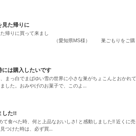
を見た帰りに
見た帰りに買って来まし
知県MS様） 巣ごもりをご購
時には購入したいです
間、まっ白でまばゆい雪の世界に小さな巣がちょこんとおかれ
ました。おみやげのお菓子で、このよ...
した!!
て食べた時、何と上品なおいしさ! と感動しました!! 近くに売
つけた時は、必ず買...