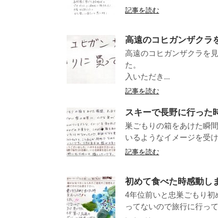
記事を読む
高遠のコヒガンザクラ
高遠のコヒガンザクラを
た。 （愛
入いただき...
記事を読む
スキーで長野に行った
巣ごもりの箱をあけた瞬
いるようなイメージを受け
記事を読む
初めて食べた時感動しま
4年位前いと忠巣ごもり初め
ってないので旅行に行って見