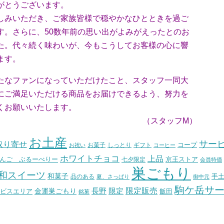
がとうございます。
みいただき、ご家族皆様で穏やかなひとときを過ご
。さらに、50数年前の思い出がよみがえったとのお
。代々続く味わいが、今もこうしてお客様の心に響
ます。
なファンになっていただけたこと、スタッフ一同大
ご満足いただける商品をお届けできるよう、努力を
お願いいたします。
ッフM）
お土産
サー
取り寄せ
コープ
お菓子
しっとり
お祝い
ギフト
コーヒー
ホワイトチョコ
上品
んご ぶるーべりー
七夕限定
京王ストア
会員特価
巣ごもり
和スイーツ
和菓子
手
品のある
夏、さっぱり
御中元
駒ケ岳サ
長野
限定販売
限定
ビスエリア
金運巣ごもり
飯田
銘菓