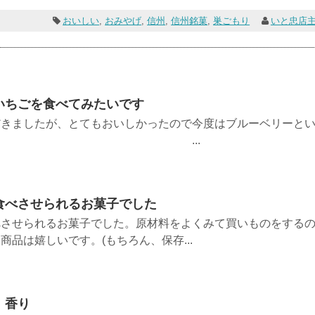
おいしい
,
おみやげ
,
信州
,
信州銘菓
,
巣ごもり
いと忠店
いちごを食べてみたいです
だきましたが、とてもおいしかったので今度はブルーベリーと
みたいです。 ...
食べさせられるお菓子でした
べさせられるお菓子でした。原材料をよくみて買いものをする
品は嬉しいです。(もちろん、保存...
、香り