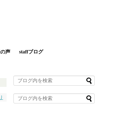
様の声
staffブログ
り