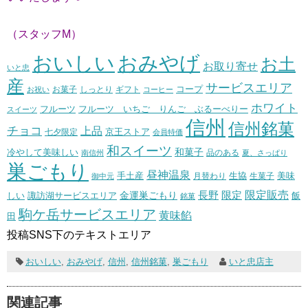
（スタッフM）
おいしい
おみやげ
お土
お取り寄せ
いと忠
産
サービスエリア
コープ
お菓子
しっとり
お祝い
ギフト
コーヒー
ホワイト
フルーツ いちご りんご ぶるーべりー
フルーツ
スイーツ
信州
信州銘菓
チョコ
上品
七夕限定
京王ストア
会員特価
和スイーツ
和菓子
冷やして美味しい
南信州
品のある
夏、さっぱり
巣ごもり
昼神温泉
生協
美味
手土産
月替わり
御中元
生菓子
長野
限定販売
限定
しい
諏訪湖サービスエリア
金運巣ごもり
飯
銘菓
駒ケ岳サービスエリア
黄味餡
田
投稿SNS下のテキストエリア
おいしい
,
おみやげ
,
信州
,
信州銘菓
,
巣ごもり
いと忠店主
関連記事