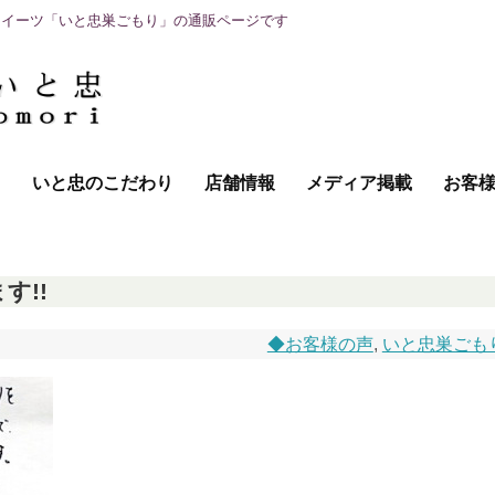
スイーツ「いと忠巣ごもり」の通販ページです
て
いと忠のこだわり
店舗情報
メディア掲載
お客
す!!
◆お客様の声
,
いと忠巣ごも