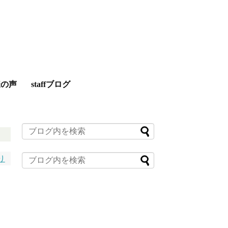
様の声
staffブログ
り