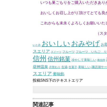
いつも巣ごもりをご購入いただきあり
おいしくお召し上がり頂けてとても良
これからも末永くよろしくお願いいた
（スタッフ
おいしい
おみやげ
お
いと忠
スエリア
フルーツ いちご り
フルーツ
スイーツ
信州
信州銘菓
冷やして美味しい
南信州
昼神温泉
生協
美味しい
諏訪湖サー
月替わり
生菓子
スエリア
黄味餡
投稿SNS下のテキストエリア
関連記事