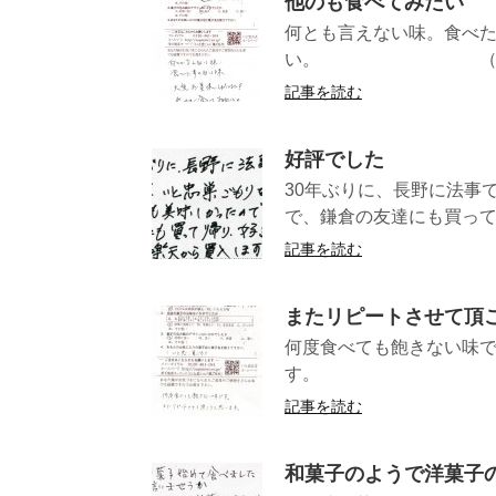
他のも食べてみたい
何とも言えない味。食べ
い。 （長野県NT
記事を読む
好評でした
30年ぶりに、長野に法事
で、鎌倉の友達にも買って帰
記事を読む
またリピートさせて頂
何度食べても飽きない味
す。 （富山県
記事を読む
和菓子のようで洋菓子