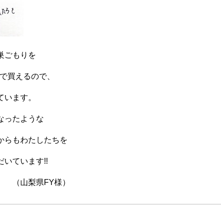
巣ごもりを
Aで買えるので、
ています。
なったような
からもわたしたちを
いています!!
Y様）