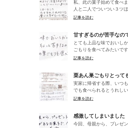
私、此の菓子始めて食べま
人と二人でついつい３ツほど
記事を読む
甘すぎるのが苦手なの
とても上品な味でおいし
ごもりを食べ
記事を読む
栗あん巣ごもりとって
実家に帰省する際、いつ
でも食べられる
記事を読む
感激してしまいました
今回、母親から、プレゼン