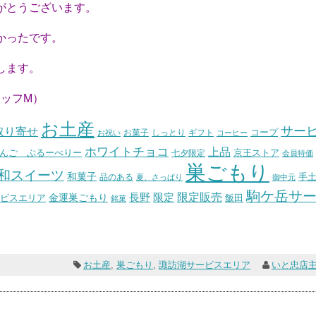
がとうございます。
かったです。
します。
M）
お土産
サー
取り寄せ
コープ
お菓子
しっとり
お祝い
ギフト
コーヒー
ホワイトチョコ
上品
んご ぶるーべりー
七夕限定
京王ストア
会員特価
巣ごもり
和スイーツ
和菓子
手
品のある
夏、さっぱり
御中元
駒ケ岳サ
長野
限定販売
限定
ビスエリア
金運巣ごもり
飯田
銘菓
お土産
,
巣ごもり
,
諏訪湖サービスエリア
いと忠店