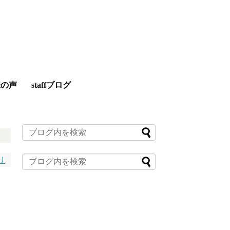
様の声
staffブログ
り