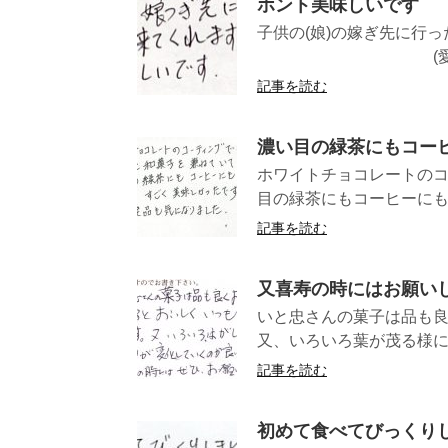
ホント美味しいです
子供の(娘)の嫁ぎ先に行
(愛知県KE様
記事を読む
濃い目の緑茶にもコー
ホワイトチョコレートの
目の緑茶にもコーヒーにも
記事を読む
又喜寿の時にはお願い
いと忠さんの菓子は品も
又、いろいろ葉が茂る様に
記事を読む
初めて食べてびっくり