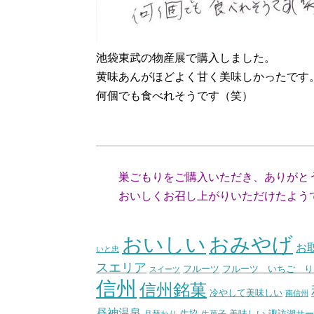
池袋東武の物産展で購入しました。
黄味あんがほどよく甘く美味しかったです
何個でも食べれそうです（笑）
（東京都K
巣ごもりをご購入いただき、ありがと
おいしくお召し上がりいただけたよう
おいしい
おみやげ
お
いと忠
スエリア
フルーツ いちご り
フルーツ
スイーツ
信州
信州銘菓
冷やして美味しい
南信州
昼神温泉
生協
美味しい
諏訪湖サー
月替わり