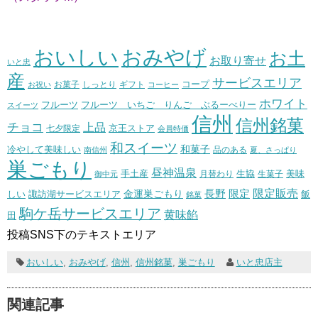
おいしい
おみやげ
お土
お取り寄せ
いと忠
産
サービスエリア
コープ
お菓子
しっとり
お祝い
ギフト
コーヒー
ホワイト
フルーツ いちご りんご ぶるーべりー
フルーツ
スイーツ
信州
信州銘菓
チョコ
上品
七夕限定
京王ストア
会員特価
和スイーツ
和菓子
冷やして美味しい
南信州
品のある
夏、さっぱり
巣ごもり
昼神温泉
生協
美味
手土産
月替わり
御中元
生菓子
長野
限定販売
限定
しい
諏訪湖サービスエリア
金運巣ごもり
飯
銘菓
駒ケ岳サービスエリア
黄味餡
田
投稿SNS下のテキストエリア
おいしい
,
おみやげ
,
信州
,
信州銘菓
,
巣ごもり
いと忠店主
関連記事