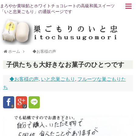
まろやか黄味餡とホワイトチョコレートの高級和風スイーツ
「いと忠巣ごもり」の通販ページです
ホーム
◆お客様の声
子供たちも大好きなお菓子のひとつです
◆お客様の声
,
いと忠巣ごもり
,
フルーツな巣ごもりた
ち
0