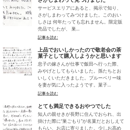
さがしまわって見つけました
サービスエリアにあると、掲示で知り、
さがしまわってみつけました。このおい
しさは 何年たっても忘れません。限定販
売品でしたが、 巣...
記事を読む
上品でおいしかったので敬老会の茶
菓子として購入しようかと思います
息子の嫁さんが仕事で飯田へ行った際、
みやげとしてもらいました。孫たちとお
いしくいただきました。ブルーベリー味
を妻が気に入ったようです。菓子...
記事を読む
とても満足できるおやつでした
知人の親せきが長野に住んでおられ、出
掛けた際に“巣ごもり”が名菓だとおしえて
もらい、お店に寄りました。少しお高め