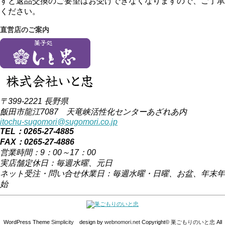
すと返品交換のご要望はお受けできなくなりますので、ご了承
ください。
直営店のご案内
〒399-2221 長野県
飯田市龍江7087 天竜峡活性化センターあざれあ内
itochu-sugomori@sugomori.co.jp
TEL：0265-27-4885
FAX：0265-27-4886
営業時間：9：00～17：00
実店舗定休日：毎週水曜、元日
ネット受注・問い合せ休業日：毎週水曜・日曜、お盆、年末年
始
WordPress Theme
Simplicity
design by
webnomori.net
Copyright©
巣ごもりのいと忠
All