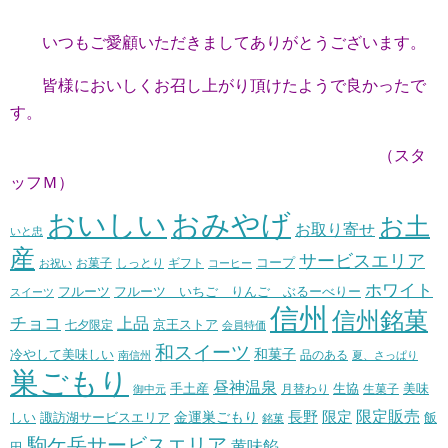
いつもご愛顧いただきましてありがとうございます。
皆様においしくお召し上がり頂けたようで良かったで
す。
（スタ
ッフＭ）
おいしい
おみやげ
お土
お取り寄せ
いと忠
産
サービスエリア
コープ
お菓子
しっとり
お祝い
ギフト
コーヒー
ホワイト
フルーツ いちご りんご ぶるーべりー
フルーツ
スイーツ
信州
信州銘菓
チョコ
上品
七夕限定
京王ストア
会員特価
和スイーツ
和菓子
冷やして美味しい
南信州
品のある
夏、さっぱり
巣ごもり
昼神温泉
生協
美味
手土産
月替わり
御中元
生菓子
長野
限定販売
限定
しい
諏訪湖サービスエリア
金運巣ごもり
飯
銘菓
駒ケ岳サービスエリア
黄味餡
田