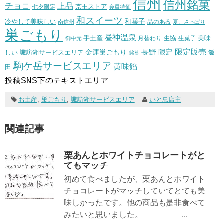
信州
信州銘菓
チョコ
上品
七夕限定
京王ストア
会員特価
和スイーツ
和菓子
冷やして美味しい
南信州
品のある
夏、さっぱり
巣ごもり
昼神温泉
生協
美味
手土産
月替わり
御中元
生菓子
長野
限定販売
限定
しい
諏訪湖サービスエリア
金運巣ごもり
飯
銘菓
駒ケ岳サービスエリア
黄味餡
田
投稿SNS下のテキストエリア
お土産
,
巣ごもり
,
諏訪湖サービスエリア
いと忠店主
関連記事
栗あんとホワイトチョコレートがと
てもマッチ
初めて食べましたが、栗あんとホワイト
チョコレートがマッチしていてとても美
味しかったです。他の商品も是非食べて
みたいと思いました。 ...