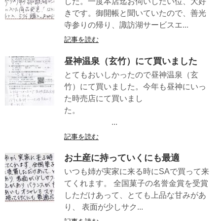
した。一度本店迄お伺いしたい位、大好
きです。御開帳と聞いていたので、善光
寺参りの帰り、諏訪湖サービスエ...
記事を読む
昼神温泉（玄竹）にて買いました
とてもおいしかったので昼神温泉（玄
竹）にて買いました。今年も昼神にいっ
た時売店にて買いまし
た。
...
記事を読む
お土産に持っていくにも最適
いつも姉が実家に来る時にSAで買って来
てくれます。 全国菓子の名誉金賞を受賞
しただけあって、とても上品な甘みがあ
り、 表面が少しサク...