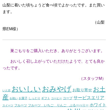
山梨に着いた頃ちょうど食べ頃でよかったです。また買い
ます。
（山梨
県EM様）
巣ごもりをご購入いただき、ありがとうございます。
おいしく召し上がっていただけたようで、とても良か
ったです。
（スタッフM）
おいしい
おみやげ
お土
お取り寄せ
いと忠
産
サービスエリア
コープ
お菓子
しっとり
お祝い
ギフト
コーヒー
ホワイト
フルーツ いちご りんご ぶるーべりー
フルーツ
スイーツ