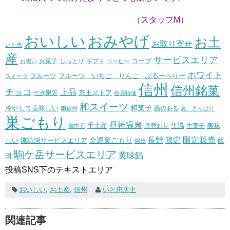
（スタッフM）
おいしい
おみやげ
お土
お取り寄せ
いと忠
産
サービスエリア
コープ
お菓子
しっとり
お祝い
ギフト
コーヒー
ホワイト
フルーツ いちご りんご ぶるーべりー
フルーツ
スイーツ
信州
信州銘菓
チョコ
上品
七夕限定
京王ストア
会員特価
和スイーツ
和菓子
冷やして美味しい
南信州
品のある
夏、さっぱり
巣ごもり
昼神温泉
生協
美味
手土産
月替わり
御中元
生菓子
長野
限定販売
限定
しい
諏訪湖サービスエリア
金運巣ごもり
飯
銘菓
駒ケ岳サービスエリア
黄味餡
田
投稿SNS下のテキストエリア
おいしい
,
お土産
,
信州
いと忠店主
関連記事