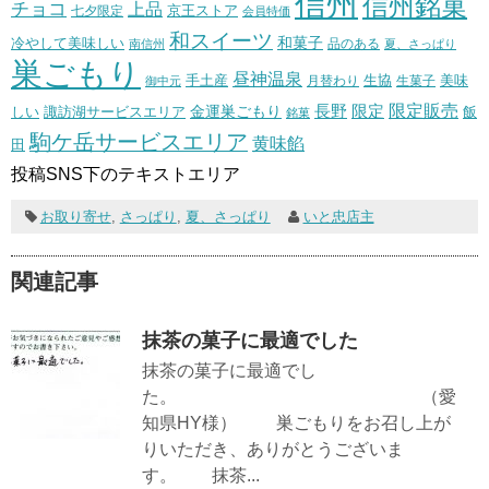
信州
信州銘菓
チョコ
上品
七夕限定
京王ストア
会員特価
和スイーツ
和菓子
冷やして美味しい
南信州
品のある
夏、さっぱり
巣ごもり
昼神温泉
生協
美味
手土産
月替わり
御中元
生菓子
長野
限定販売
限定
しい
諏訪湖サービスエリア
金運巣ごもり
飯
銘菓
駒ケ岳サービスエリア
黄味餡
田
投稿SNS下のテキストエリア
お取り寄せ
,
さっぱり
,
夏、さっぱり
いと忠店主
関連記事
抹茶の菓子に最適でした
抹茶の菓子に最適でし
た。 （愛
知県HY様） 巣ごもりをお召し上が
りいただき、ありがとうございま
す。 抹茶...