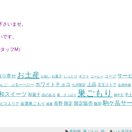
下さいませ。
いです。
M）
お土産
サー
取り寄せ
コープ
お菓子
しっとり
お祝い
ギフト
コーヒー
ホワイトチョコ
上品
んご ぶるーべりー
七夕限定
京王ストア
会員特価
巣ごもり
和スイーツ
和菓子
手
品のある
夏、さっぱり
御中元
駒ケ岳サ
長野
限定販売
限定
ビスエリア
金運巣ごもり
飯田
銘菓
再利用
,
巣ごもり
,
箱
いと忠店