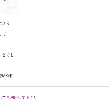
に入り
して
、とても
様）
して再利用して下さり、