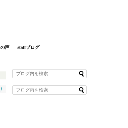
様の声
staffブログ
り