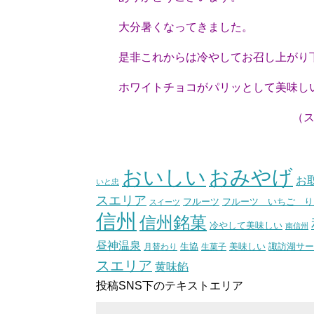
大分暑くなってきました。
是非これからは冷やしてお召し上がり
ホワイトチョコがパリッとして美味し
（スタッフ
おいしい
おみやげ
お
いと忠
スエリア
フルーツ いちご り
フルーツ
スイーツ
信州
信州銘菓
冷やして美味しい
南信州
昼神温泉
生協
美味しい
諏訪湖サー
月替わり
生菓子
スエリア
黄味餡
投稿SNS下のテキストエリア