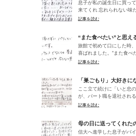
息子が私の誕生日に買って
来てくれ 忘れられない味だ
記事を読む
“また食べたい”と思え
旅館で初めて口にした時
喜ばれました。“また食べ
記事を読む
「巣ごもり」大好きに
ここ立て続けに「いと忠の
が、パート職を退社される時
記事を読む
母の日に送ってくれた
信大へ進学した息子がバ