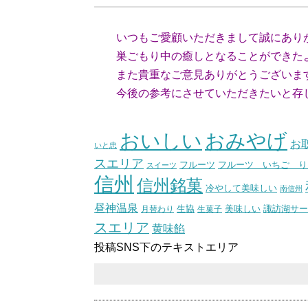
いつもご愛顧いただきまして誠にあり
巣ごもり中の癒しとなることができたよ
また貴重なご意見ありがとうございま
今後の参考にさせていただきたいと存
(スタッ
おいしい
おみやげ
お
いと忠
スエリア
フルーツ いちご り
フルーツ
スイーツ
信州
信州銘菓
冷やして美味しい
南信州
昼神温泉
生協
美味しい
諏訪湖サー
月替わり
生菓子
スエリア
黄味餡
投稿SNS下のテキストエリア