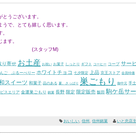
がとうございます。
うで、とても嬉しく思います。
す。
じます。
フM)
お土産
サー
取り寄せ
コープ
お菓子
しっとり
お祝い
ギフト
コーヒー
ホワイトチョコ
上品
んご ぶるーべりー
七夕限定
京王ストア
会員特価
巣ごもり
和スイーツ
和菓子
手
品のある
夏、さっぱり
御中元
駒ケ岳サ
長野
限定販売
限定
ビスエリア
金運巣ごもり
飯田
銘菓
おいしい
,
信州
,
信州銘菓
いと忠店