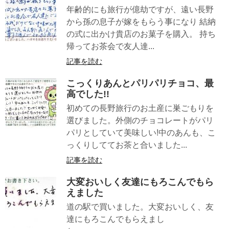
年齢的にも旅行が億劫ですが、遠い長野
から孫の息子が嫁をもらう事になり 結納
の式に出かけ貴店のお菓子を購入。 持ち
帰ってお茶会で友人達...
記事を読む
こっくりあんとパリパリチョコ、最
高でした!!
初めての長野旅行のお土産に巣ごもりを
選びました。外側のチョコレートがパリ
パリとしていて美味しい!中のあんも、こ
っくりしててお茶と合いました...
記事を読む
大変おいしく友達にもろこんでもら
えました
道の駅で買いました。大変おいしく、友
達にもろこんでもらえまし