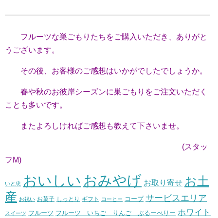
フルーツな巣ごもりたちをご購入いただき、ありがと
うございます。
その後、お客様のご感想はいかがでしたでしょうか。
春や秋のお彼岸シーズンに巣ごもりをご注文いただく
ことも多いです。
またよろしければご感想も教えて下さいませ。
(スタッ
フM)
おいしい
おみやげ
お土
お取り寄せ
いと忠
産
サービスエリア
コープ
お菓子
しっとり
お祝い
ギフト
コーヒー
ホワイト
フルーツ いちご りんご ぶるーべりー
フルーツ
スイーツ