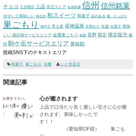
信州
信州銘菓
チョコ
上品
七夕限定
京王ストア
会員特価
和スイーツ
和菓子
冷やして美味しい
南信州
品のある
夏、さっぱり
巣ごもり
昼神温泉
生協
美味
手土産
月替わり
御中元
生菓子
長野
限定販売
限定
しい
諏訪湖サービスエリア
金運巣ごもり
飯
銘菓
駒ケ岳サービスエリア
黄味餡
田
投稿SNS下のテキストエリア
和菓子
,
巣ごもり
,
法要
いと忠店主
関連記事
心が癒されます
上品で口当たり良く優しい甘さに心が癒
されます。美味しかったで
す！！
（愛知県OF様） 巣ごも