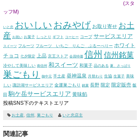
(スタ
ッフM)
おいしい
おみやげ
お土
お取り寄せ
いと忠
産
サービスエリア
コープ
お菓子
しっとり
お祝い
ギフト
コーヒー
ホワイト
フルーツ いちご りんご ぶるーべりー
フルーツ
スイーツ
信州
信州銘菓
チョコ
上品
七夕限定
京王ストア
会員特価
和スイーツ
和菓子
冷やして美味しい
南信州
品のある
夏、さっぱり
巣ごもり
昼神温泉
生協
美味
手土産
月替わり
御中元
生菓子
長野
限定販売
限定
しい
諏訪湖サービスエリア
金運巣ごもり
飯
銘菓
駒ケ岳サービスエリア
黄味餡
田
投稿SNS下のテキストエリア
お土産
,
信州
,
巣ごもり
いと忠店主
関連記事