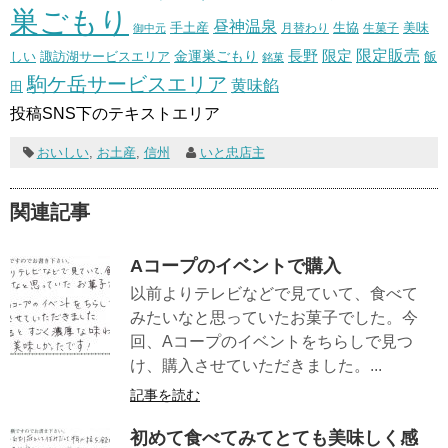
巣ごもり
昼神温泉
生協
美味
手土産
月替わり
御中元
生菓子
長野
限定販売
限定
しい
諏訪湖サービスエリア
金運巣ごもり
飯
銘菓
駒ケ岳サービスエリア
黄味餡
田
投稿SNS下のテキストエリア
おいしい
,
お土産
,
信州
いと忠店主
関連記事
Aコープのイベントで購入
以前よりテレビなどで見ていて、食べて
みたいなと思っていたお菓子でした。今
回、Aコープのイベントをちらしで見つ
け、購入させていただきました。...
記事を読む
初めて食べてみてとても美味しく感