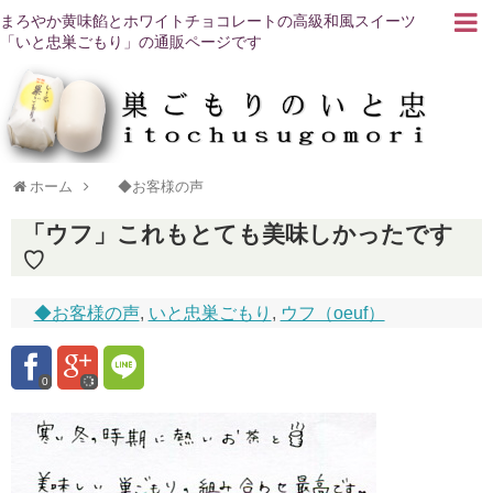
まろやか黄味餡とホワイトチョコレートの高級和風スイーツ
「いと忠巣ごもり」の通販ページです
ホーム
◆お客様の声
「ウフ」これもとても美味しかったです
♡
◆お客様の声
,
いと忠巣ごもり
,
ウフ（oeuf）
0