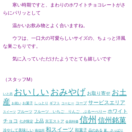
寒い時期ですと、まわりのホワイトチョコレートがさ
らにパリッとして
温かいお飲み物とよく合いますね。
ウフは、一口大の可愛らしいサイズの、ちょっと洋風
な巣ごもりです。
気に入っていただけたようでとても嬉しいです
（スタッフM）
おいしい
おみやげ
お土
お取り寄せ
いと忠
産
サービスエリア
コープ
お菓子
しっとり
お祝い
ギフト
コーヒー
ホワイト
フルーツ いちご りんご ぶるーべりー
フルーツ
スイーツ
信州
信州銘菓
チョコ
上品
七夕限定
京王ストア
会員特価
和スイーツ
和菓子
冷やして美味しい
南信州
品のある
夏、さっぱり