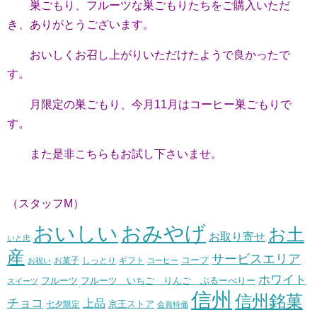
巣ごもり、フルーツな巣ごもりたちをご購入いただ
き、ありがとうございます。
おいしくお召し上がりいただけたようで良かったで
す。
月限定の巣ごもり、今月11月はコーヒー巣ごもりで
す。
また是非こちらもお試し下さいませ。
（スタッフM）
おいしい
おみやげ
お土
お取り寄せ
いと忠
産
サービスエリア
コープ
お菓子
しっとり
お祝い
ギフト
コーヒー
ホワイト
フルーツ いちご りんご ぶるーべりー
フルーツ
スイーツ
信州
信州銘菓
チョコ
上品
七夕限定
京王ストア
会員特価