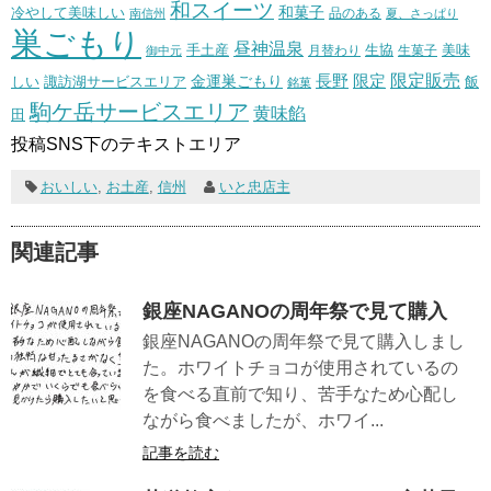
和スイーツ
和菓子
冷やして美味しい
南信州
品のある
夏、さっぱり
巣ごもり
昼神温泉
生協
美味
手土産
月替わり
御中元
生菓子
長野
限定販売
限定
しい
諏訪湖サービスエリア
金運巣ごもり
飯
銘菓
駒ケ岳サービスエリア
黄味餡
田
投稿SNS下のテキストエリア
おいしい
,
お土産
,
信州
いと忠店主
関連記事
銀座NAGANOの周年祭で見て購入
銀座NAGANOの周年祭で見て購入しまし
た。ホワイトチョコが使用されているの
を食べる直前で知り、苦手なため心配し
ながら食べましたが、ホワイ...
記事を読む