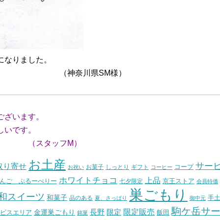
になりました。
県SM様）
ございます。
しいです。
フM）
お土産
サー
取り寄せ
コープ
お菓子
しっとり
お祝い
ギフト
コーヒー
ホワイトチョコ
上品
んご ぶるーべりー
七夕限定
京王ストア
会員特価
巣ごもり
和スイーツ
和菓子
手
品のある
夏、さっぱり
御中元
駒ケ岳サ
長野
限定販売
限定
ビスエリア
金運巣ごもり
飯田
銘菓