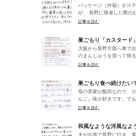
パッケージ（外箱）がステ
が、 長野に帰省した際のお
記事を読む
巣ごもり「カスタード
大阪から長野方面へ車で
のまんじゅうを買って帰る
記事を読む
巣ごもり食べ続けたい
母の実家が飯田なので、小
んご』味が好きです。でもブ
記事を読む
和風なような洋風なよ
夫が出張で長野に行き、