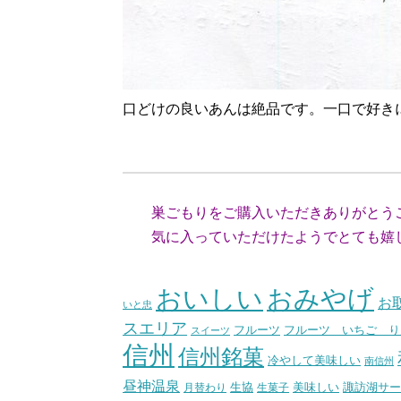
口どけの良いあんは絶品です。一口で好き
（神奈川
巣ごもりをご購入いただきありがとう
気に入っていただけたようでとても嬉
（スタッ
おいしい
おみやげ
お
いと忠
スエリア
フルーツ いちご り
フルーツ
スイーツ
信州
信州銘菓
冷やして美味しい
南信州
昼神温泉
生協
美味しい
諏訪湖サー
月替わり
生菓子