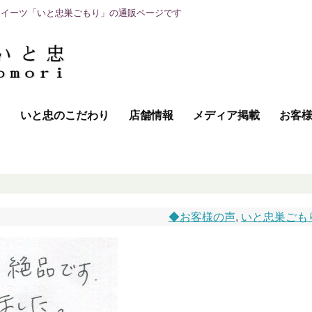
スイーツ「いと忠巣ごもり」の通販ページです
て
いと忠のこだわり
店舗情報
メディア掲載
お客
◆お客様の声
,
いと忠巣ごも