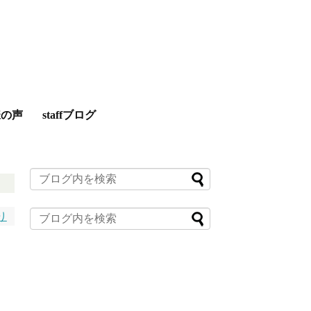
様の声
staffブログ
り