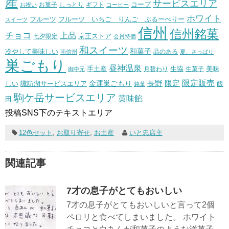
産
サービスエリア
コープ
お菓子
しっとり
お祝い
ギフト
コーヒー
ホワイト
フルーツ いちご りんご ぶるーべりー
フルーツ
スイーツ
信州
信州銘菓
チョコ
上品
七夕限定
京王ストア
会員特価
和スイーツ
和菓子
冷やして美味しい
南信州
品のある
夏、さっぱり
巣ごもり
昼神温泉
生協
美味
手土産
月替わり
御中元
生菓子
長野
限定販売
限定
しい
諏訪湖サービスエリア
金運巣ごもり
飯
銘菓
駒ケ岳サービスエリア
黄味餡
田
投稿SNS下のテキストエリア
12色セット
,
お取り寄せ
,
お土産
いと忠店主
関連記事
7才の息子がとてもおいしい
7才の息子がとてもおいしいと言って2個
ペロリと食べてしまいました。 ホワイト