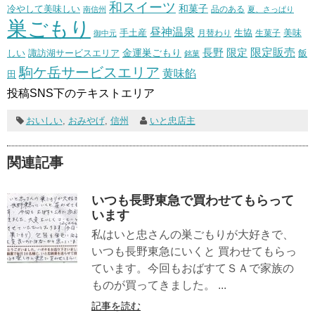
和スイーツ
和菓子
冷やして美味しい
南信州
品のある
夏、さっぱり
巣ごもり
昼神温泉
生協
美味
手土産
月替わり
御中元
生菓子
長野
限定販売
限定
しい
諏訪湖サービスエリア
金運巣ごもり
飯
銘菓
駒ケ岳サービスエリア
黄味餡
田
投稿SNS下のテキストエリア
おいしい
,
おみやげ
,
信州
いと忠店主
関連記事
いつも長野東急で買わせてもらって
います
私はいと忠さんの巣ごもりが大好きで、
いつも長野東急にいくと 買わせてもらっ
ています。今回もおばすてＳＡで家族の
ものが買ってきました。 ...
記事を読む