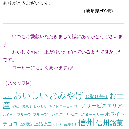
ありがとうございます。
（岐阜県HY様）
いつもご愛顧いただきまして誠にありがとうございま
す。
おいしくお召し上がりいただけているようで良かった
です。
コーヒーにもよくあいますね!
（スタッフM）
おいしい
おみやげ
お土
お取り寄せ
いと忠
産
サービスエリア
コープ
お菓子
しっとり
お祝い
ギフト
コーヒー
ホワイト
フルーツ いちご りんご ぶるーべりー
フルーツ
スイーツ
信州
信州銘菓
チョコ
上品
七夕限定
京王ストア
会員特価