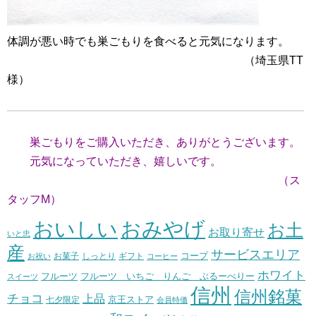
体調が悪い時でも巣ごもりを食べると元気になります。
（埼玉県TT
様）
巣ごもりをご購入いただき、ありがとうございます。
元気になっていただき、嬉しいです。
（ス
タッフM）
おいしい
おみやげ
お土
お取り寄せ
いと忠
産
サービスエリア
コープ
お菓子
しっとり
お祝い
ギフト
コーヒー
ホワイト
フルーツ いちご りんご ぶるーべりー
フルーツ
スイーツ
信州
信州銘菓
チョコ
上品
七夕限定
京王ストア
会員特価