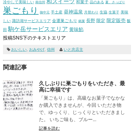
和スイーツ
和菓子
冷やして美味しい
南信州
品のある
夏、さっぱり
巣ごもり
昼神温泉
生協
美味
手土産
月替わり
御中元
生菓子
長野
限定販売
限定
しい
諏訪湖サービスエリア
金運巣ごもり
飯
銘菓
駒ケ岳サービスエリア
黄味餡
田
投稿SNS下のテキストエリア
おいしい
,
おみやげ
,
信州
いと忠店主
関連記事
久しぶりに巣ごもりをいただき、最
高に幸福です
「巣ごもり」は、高級なお菓子でなかな
か購入できませんが、今回 いただき物
で、ゆっくり、じっくりといただきまし
た。 いちご味も、ブルー...
記事を読む