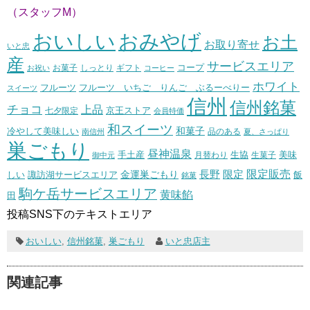
（スタッフM）
おいしい
おみやげ
お土
お取り寄せ
いと忠
産
サービスエリア
コープ
お菓子
しっとり
お祝い
ギフト
コーヒー
ホワイト
フルーツ いちご りんご ぶるーべりー
フルーツ
スイーツ
信州
信州銘菓
チョコ
上品
七夕限定
京王ストア
会員特価
和スイーツ
和菓子
冷やして美味しい
南信州
品のある
夏、さっぱり
巣ごもり
昼神温泉
生協
美味
手土産
月替わり
御中元
生菓子
長野
限定販売
限定
しい
諏訪湖サービスエリア
金運巣ごもり
飯
銘菓
駒ケ岳サービスエリア
黄味餡
田
投稿SNS下のテキストエリア
おいしい
,
信州銘菓
,
巣ごもり
いと忠店主
関連記事