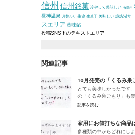
信州
信州銘菓
冷やして美味しい
南信州
昼神温泉
生協
美味しい
諏訪湖サー
月替わり
生菓子
スエリア
黄味餡
投稿SNS下のテキストエリア
関連記事
10月発売の「くるみ巣
とても美味しかったです。
の「くるみ巣ごもり」も楽し
記事を読む
家用にお値打ちな商品
多種類の中からどれにしよ