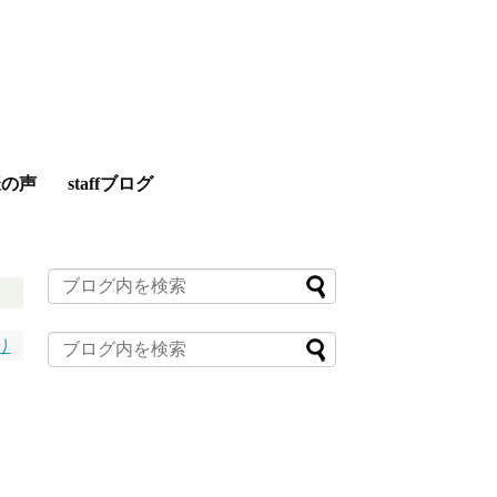
様の声
staffブログ
り