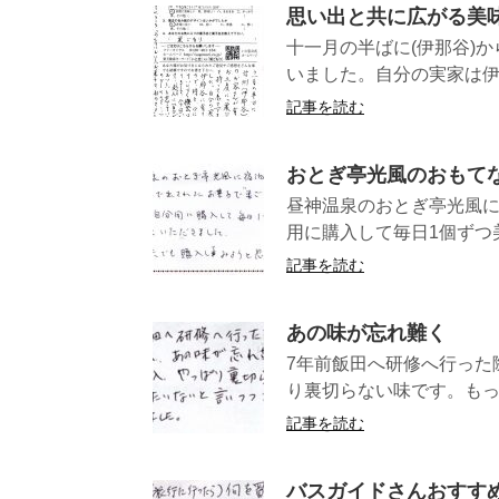
思い出と共に広がる美
十一月の半ばに(伊那谷)
いました。自分の実家は伊
記事を読む
おとぎ亭光風のおもてな
昼神温泉のおとぎ亭光風に
用に購入して毎日1個ずつ美
記事を読む
あの味が忘れ難く
7年前飯田へ研修へ行った
り裏切らない味です。もっ
記事を読む
バスガイドさんおすす