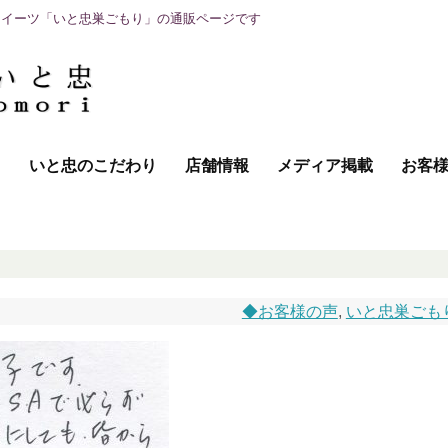
スイーツ「いと忠巣ごもり」の通販ページです
て
いと忠のこだわり
店舗情報
メディア掲載
お客
◆お客様の声
,
いと忠巣ごも