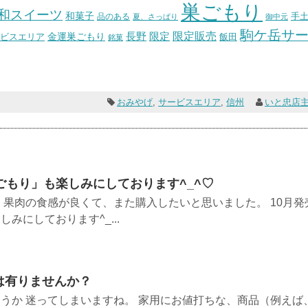
巣ごもり
和スイーツ
和菓子
手
品のある
夏、さっぱり
御中元
駒ケ岳サ
長野
限定販売
限定
ビスエリア
金運巣ごもり
飯田
銘菓
おみやげ
,
サービスエリア
,
信州
いと忠店
ごもり」も楽しみにしております^_^♡
 果肉の食感が良くて、また購入したいと思いました。 10月発
みにしております^_...
は有りませんか？
うか 迷ってしまいますね。 家用にお値打ちな、商品（例えば