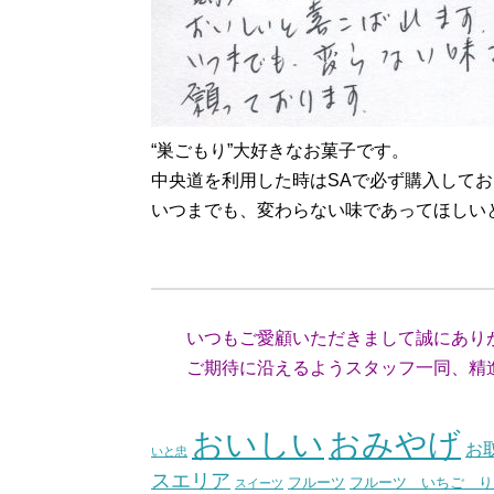
“巣ごもり”大好きなお菓子です。
中央道を利用した時はSAで必ず購入して
いつまでも、変わらない味であってほしい
（愛知県
いつもご愛顧いただきまして誠にあり
ご期待に沿えるようスタッフ一同、精進
（スタッ
おいしい
おみやげ
お
いと忠
スエリア
フルーツ いちご り
フルーツ
スイーツ