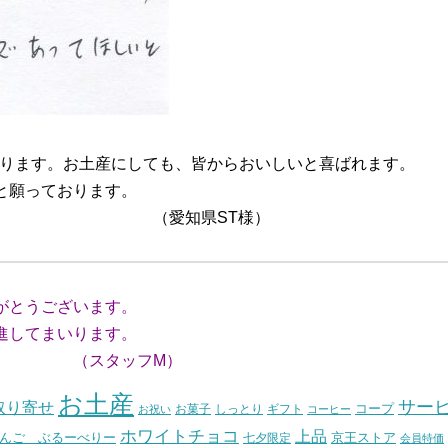
おります。お土産にしても、皆からおいしいと喜ばれます。
と願っております。
ST様）
がとうございます。
してまいります。
フM）
お土産
サー
取り寄せ
コープ
お菓子
しっとり
お祝い
ギフト
コーヒー
ホワイトチョコ
上品
んご ぶるーべりー
七夕限定
京王ストア
会員特価