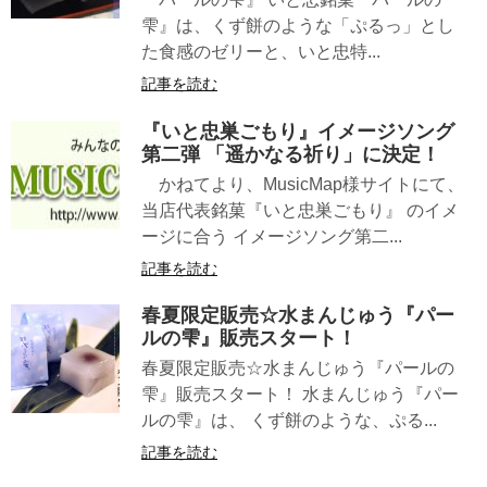
雫』は、くず餅のような「ぷるっ」とし
た食感のゼリーと、いと忠特...
記事を読む
『いと忠巣ごもり』イメージソング
第二弾 「遥かなる祈り」に決定！
かねてより、MusicMap様サイトにて、
当店代表銘菓『いと忠巣ごもり』 のイメ
ージに合う イメージソング第二...
記事を読む
春夏限定販売☆水まんじゅう『パー
ルの雫』販売スタート！
春夏限定販売☆水まんじゅう『パールの
雫』販売スタート！ 水まんじゅう『パー
ルの雫』は、 くず餅のような、ぷる...
記事を読む