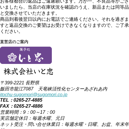
お客様都合の返品はご遠慮願います。万が一、不良品等がござ
いましたら、当店の在庫状況を確認のうえ、新品または同等品
と交換させていただきます。
商品到着後翌日以内にお電話でご連絡ください。それを過ぎま
すと返品交換のご要望はお受けできなくなりますので、ご了承
ください。
直営店のご案内
〒399-2221 長野県
飯田市龍江7087 天竜峡活性化センターあざれあ内
itochu-sugomori@sugomori.co.jp
TEL：0265-27-4885
FAX：0265-27-4886
営業時間：9：00～17：00
実店舗定休日：毎週水曜、元日
ネット受注・問い合せ休業日：毎週水曜・日曜、お盆、年末年