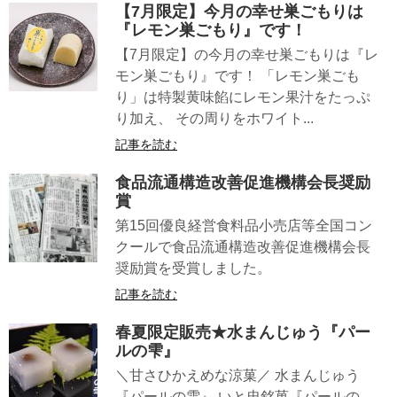
【7月限定】今月の幸せ巣ごもりは
『レモン巣ごもり』です！
【7月限定】の今月の幸せ巣ごもりは『レ
モン巣ごもり』です！ 「レモン巣ごも
り」は特製黄味餡にレモン果汁をたっぷ
り加え、 その周りをホワイト...
記事を読む
食品流通構造改善促進機構会長奨励
賞
第15回優良経営食料品小売店等全国コン
クールで食品流通構造改善促進機構会長
奨励賞を受賞しました。
記事を読む
春夏限定販売★水まんじゅう『パー
ルの雫』
＼甘さひかえめな涼菓／ 水まんじゅう
『パールの雫』 いと忠銘菓『パールの