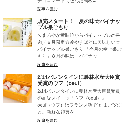
チョコレートで包んだ高級...
記事を読む
販売スタート！ 夏の味☆パイナッ
プル巣ごもり
＼まろやか黄味餡からパイナップルの果
肉／８月限定☆冷やすほどに美味しい☆
パイナップル巣ごもり 「今月の幸せ巣ご
もり」８月の味は、パイナッ...
記事を読む
2/14バレンタインに農林水産大臣賞
受賞のウフ（oeuf）
2/14バレンタインに農林水産大臣賞受賞
の高級スイーツ『ウフ（oeuf）』
oeuf（ウフ）はフランス語で“たまご”のこ
と。新鮮な卵黄を...
記事を読む