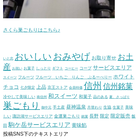
さくら巣ごもりはこちら♪
おいしい
おみやげ
お土
お取り寄せ
いと忠
産
サービスエリア
コープ
お菓子
しっとり
お祝い
ギフト
コーヒー
ホワイト
フルーツ いちご りんご ぶるーべりー
フルーツ
スイーツ
信州
信州銘菓
チョコ
上品
七夕限定
京王ストア
会員特価
和スイーツ
和菓子
冷やして美味しい
南信州
品のある
夏、さっぱり
巣ごもり
昼神温泉
生協
美味
手土産
月替わり
御中元
生菓子
長野
限定販売
限定
しい
諏訪湖サービスエリア
金運巣ごもり
飯
銘菓
駒ケ岳サービスエリア
黄味餡
田
投稿SNS下のテキストエリア