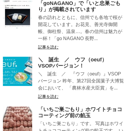
「goNAGANO」で「いと忠巣ごも
り」が掲載されています
春の訪れとともに、信州でも各地で桜が
開花しています。お花見、善光寺御開
帳、御柱祭、温泉…。春の信州は魅力が
一杯！「go NAGANO 長野...
記事を読む
＼ 誕生 ／ ウフ（oeuf）
VSOPバージョン！
＼ 誕生 ／ 『ウフ（oeuf）』VSOP
バージョン 昨年、第27回全国菓子大博覧
会において、 「農林水産大臣賞」を...
記事を読む
「いちご巣ごもり」ホワイトチョコ
コーティング前の餡玉
「いちご巣ごもり」です。 写真はホワイ
トチョココーティング前の餡玉です。 い