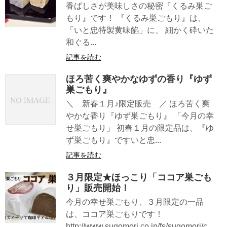
香ばしさが美味しさの秘密『くるみ巣ご
もり』です！ 『くるみ巣ごもり』は、
「いと忠特製黄味餡」に、 細かく砕いた
和ぐる...
記事を読む
ほろ苦く爽やかなゆずの香り『ゆず
巣ごもり』
＼ 新春１月♪限定販売 ／ ほろ苦く爽
やかな香り『ゆず巣ごもり』 「今月の幸
せ巣ごもり」 初春１月の限定品は、『ゆ
ず巣ごもり』ですいと忠...
記事を読む
３月限定★ほっこり「ココア巣ごも
り」販売開始！
今月の幸せ巣ごもり、３月限定の一品
は、ココア巣ごもりです！
http://www.sugomori.co.jp/fs/sugomori/c...