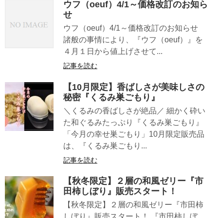
ウフ（oeuf）4/1～価格改訂のお知ら
せ
ウフ（oeuf）4/1～価格改訂のお知らせ
諸般の事情により、『ウフ（oeuf）』を
４月１日から値上げさせて...
記事を読む
【10月限定】香ばしさが美味しさの
秘密『くるみ巣ごもり』
＼くるみの香ばしさが絶品／ 細かく砕い
た和ぐるみたっぷり『くるみ巣ごもり』
「今月の幸せ巣ごもり」10月限定販売品
は、『くるみ巣ごもり...
記事を読む
【秋冬限定】２層の和風ゼリー『市
田柿しぼり』販売スタート！
【秋冬限定】２層の和風ゼリー『市田柿
しぼり』販売スタート！ 『市田柿しぼ