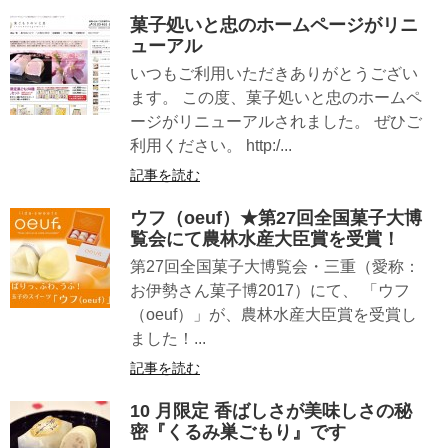
菓子処いと忠のホームページがリニ
ューアル
いつもご利用いただきありがとうござい
ます。 この度、菓子処いと忠のホームペ
ージがリニューアルされました。 ぜひご
利用ください。 http:/...
記事を読む
ウフ（oeuf）★第27回全国菓子大博
覧会にて農林水産大臣賞を受賞！
第27回全国菓子大博覧会・三重（愛称：
お伊勢さん菓子博2017）にて、 「ウフ
（oeuf）」が、農林水産大臣賞を受賞し
ました！...
記事を読む
10 月限定 香ばしさが美味しさの秘
密『くるみ巣ごもり』です