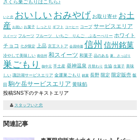
さくら巣ごもりはこちら♪
おいしい
おみやげ
お土
お取り寄せ
いと忠
産
サービスエリア
コープ
お菓子
しっとり
お祝い
ギフト
コーヒー
ホワイト
フルーツ いちご りんご ぶるーべりー
フルーツ
スイーツ
信州
信州銘菓
チョコ
上品
七夕限定
京王ストア
会員特価
和スイーツ
和菓子
冷やして美味しい
南信州
品のある
夏、さっぱり
巣ごもり
昼神温泉
生協
美味
手土産
月替わり
御中元
生菓子
長野
限定販売
限定
しい
諏訪湖サービスエリア
金運巣ごもり
飯
銘菓
駒ケ岳サービスエリア
黄味餡
田
投稿SNS下のテキストエリア
スタッフいと忠
関連記事