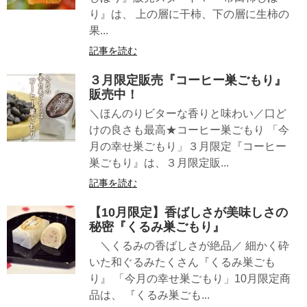
り』は、 上の層に干柿、下の層に生柿の
果...
記事を読む
３月限定販売『コーヒー巣ごもり』
販売中！
＼ほんのりビターな香りと味わい／口ど
けの良さも最高★コーヒー巣ごもり 「今
月の幸せ巣ごもり」３月限定『コーヒー
巣ごもり』は、３月限定販...
記事を読む
【10月限定】香ばしさが美味しさの
秘密『くるみ巣ごもり』
＼くるみの香ばしさが絶品／ 細かく砕
いた和ぐるみたくさん『くるみ巣ごも
り』 「今月の幸せ巣ごもり」10月限定商
品は、 『くるみ巣ごも...