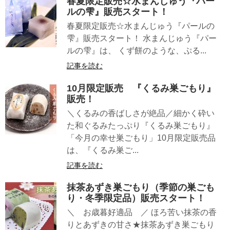
春夏限定販売☆水まんじゅう『パー
ルの雫』販売スタート！
春夏限定販売☆水まんじゅう『パールの
雫』販売スタート！ 水まんじゅう『パー
ルの雫』は、 くず餅のような、ぷる...
記事を読む
10月限定販売 『くるみ巣ごもり』
販売！
＼くるみの香ばしさが絶品／細かく砕い
た和ぐるみたっぷり『くるみ巣ごもり』
「今月の幸せ巣ごもり」10月限定販売品
は、『くるみ巣ご...
記事を読む
抹茶あずき巣ごもり（季節の巣ごも
り・冬季限定品）販売スタート！
＼ お歳暮好適品 ／ ほろ苦い抹茶の香
りとあずきの甘さ★抹茶あずき巣ごもり