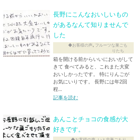
長野にこんなおいしいもの
があるなんて知りませんで
した
,
◆お客様の声
フルーツな巣ごも
りたち
箱を開ける前からいいにおいがして
きて 食べてみると、これまた大変
おいしかったです。 特にりんごが
お気にいりです。 長野には年2回
程...
記事を読む
あんことチョコの食感が大
好きです。
,
,
◆お客様の声
いと忠巣ごもり