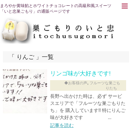
まろやか黄味餡とホワイトチョコレートの高級和風スイーツ
「いと忠巣ごもり」の通販ページです
りんご
一覧
リンゴ味が大好きです!
,
◆お客様の声
フルーツな巣ごも
りたち
長野へ出かけた時は、必ず サービ
スエリアで「フルーツな巣ごもりた
ち」を 購入しています!! 特にりんご
味が大好きです ...
記事を読む