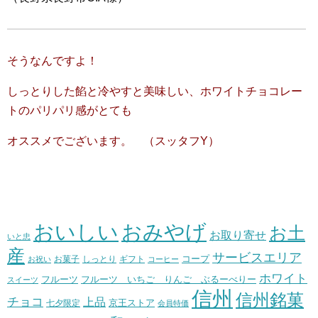
そうなんですよ！
しっとりした餡と冷やすと美味しい、ホワイトチョコレー
トのパリパリ感がとても
オススメでございます。 （スッタフY）
おいしい
おみやげ
お土
お取り寄せ
いと忠
産
サービスエリア
コープ
お菓子
しっとり
お祝い
ギフト
コーヒー
ホワイト
フルーツ いちご りんご ぶるーべりー
フルーツ
スイーツ
信州
信州銘菓
チョコ
上品
七夕限定
京王ストア
会員特価