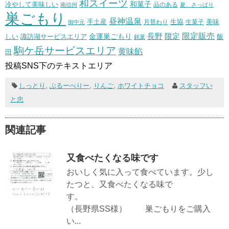
和スイーツ
和菓子
冷やして美味しい
南信州
品のある
夏、さっぱり
巣ごもり
昼神温泉
生協
美味
手土産
月替わり
御中元
生菓子
長野
限定販売
限定
しい
諏訪湖サービスエリア
金運巣ごもり
飯
銘菓
駒ケ岳サービスエリア
黄味餡
田
投稿SNS下のテキストエリア
しっとり
,
ぶるーべりー
,
りんご
,
ホワイトチョコ
スタッフい
と忠
関連記事
又食べたくなる味です
おいしく気に入って食べています。少し
たつと、又食べたくなる味で
す。
（長野県SS様） 巣ごもりをご購入
い...