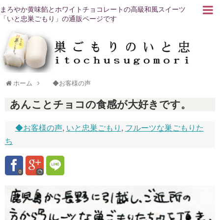
まろやか黄味餡とホワイトチョコレートの高級和風スイーツ
「いと忠巣ごもり」の通販ページです
ホーム
◆お客様の声
あんことチョコの食感が大好きです。
◆お客様の声
,
いと忠巣ごもり
,
フルーツな巣ごもりた
ち
0