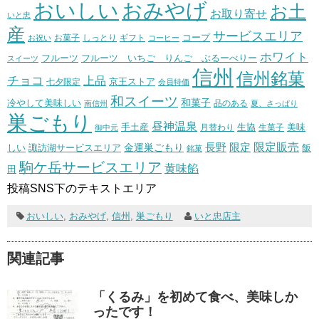
おいしい
おみやげ
お土
お取り寄せ
いと忠
産
サービスエリア
コープ
お菓子
しっとり
お祝い
ギフト
コーヒー
ホワイト
フルーツ いちご りんご ぶるーべりー
フルーツ
スイーツ
信州
信州銘菓
チョコ
上品
七夕限定
京王ストア
会員特価
和スイーツ
和菓子
冷やして美味しい
南信州
品のある
夏、さっぱり
巣ごもり
昼神温泉
生協
美味
手土産
月替わり
御中元
生菓子
長野
限定販売
限定
しい
諏訪湖サービスエリア
金運巣ごもり
飯
銘菓
駒ケ岳サービスエリア
黄味餡
田
投稿SNS下のテキストエリア
おいしい
,
おみやげ
,
信州
,
巣ごもり
いと忠店主
関連記事
「くるみ」を初めて食べ、美味しか
ったです！