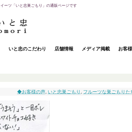
スイーツ「いと忠巣ごもり」の通販ページです
て
いと忠のこだわり
店舗情報
メディア掲載
お客
レ
◆お客様の声
,
いと忠巣ごもり
,
フルーツな巣ごもりた