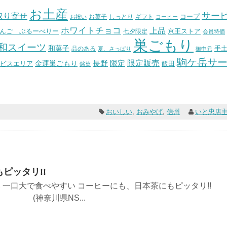
お土産
サー
取り寄せ
コープ
お菓子
しっとり
お祝い
ギフト
コーヒー
ホワイトチョコ
上品
んご ぶるーべりー
七夕限定
京王ストア
会員特価
巣ごもり
和スイーツ
和菓子
手
品のある
夏、さっぱり
御中元
駒ケ岳サ
長野
限定販売
限定
ビスエリア
金運巣ごもり
飯田
銘菓
おいしい
,
おみやげ
,
信州
いと忠店
ピッタリ!!
 一口大で食べやすい コーヒーにも、日本茶にもピッタリ!!
NS...