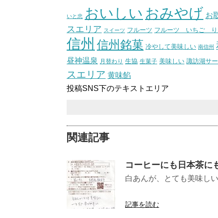
おいしい
おみやげ
お
いと忠
スエリア
フルーツ いちご り
フルーツ
スイーツ
信州
信州銘菓
冷やして美味しい
南信州
昼神温泉
生協
美味しい
諏訪湖サー
月替わり
生菓子
スエリア
黄味餡
投稿SNS下のテキストエリア
関連記事
コーヒーにも日本茶にも
白あんが、とても美味しい
(神奈川県
記事を読む