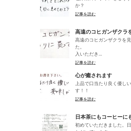
か？ （大
記事を読む
高遠のコヒガンザクラ
高遠のコヒガンザクラを
た。 （愛
入いただき...
記事を読む
心が癒されます
上品で口当たり良く優し
す！！ （愛
記事を読む
日本茶にもコーヒーに
初めていただきました。