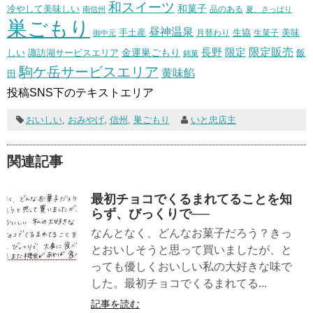
和スイーツ
和菓子
冷やして美味しい
南信州
品のある
夏、さっぱり
巣ごもり
昼神温泉
生協
美味
手土産
月替わり
御中元
生菓子
長野
限定販売
限定
しい
諏訪湖サービスエリア
金運巣ごもり
飯
銘菓
駒ケ岳サービスエリア
黄味餡
田
投稿SNS下のテキストエリア
おいしい
,
おみやげ
,
信州
,
巣ごもり
いと忠店主
関連記事
最初チョコでくるまれてることを知
らず、びっくりで──
なんとなく、どんなお菓子だろう？きっ
とおいしそうと思って買いましたが、と
っても優しくおいしい私の大好きな味で
した。最初チョコでくるまれてる...
記事を読む