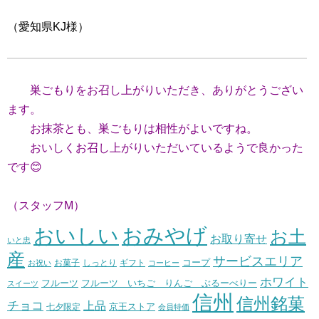
（愛知県KJ様）
巣ごもりをお召し上がりいただき、ありがとうござい
ます。
お抹茶とも、巣ごもりは相性がよいですね。
おいしくお召し上がりいただいているようで良かった
です😊
（スタッフM）
おいしい
おみやげ
お土
お取り寄せ
いと忠
産
サービスエリア
コープ
お菓子
しっとり
お祝い
ギフト
コーヒー
ホワイト
フルーツ いちご りんご ぶるーべりー
フルーツ
スイーツ
信州
信州銘菓
チョコ
上品
七夕限定
京王ストア
会員特価