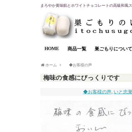
まろやか黄味餡とホワイトチョコレートの高級和風
HOME
商品一覧
巣ごもりについ
ホーム
◆お客様の声
梅味の食感にびっくりです
◆お客様の声
,
いと忠