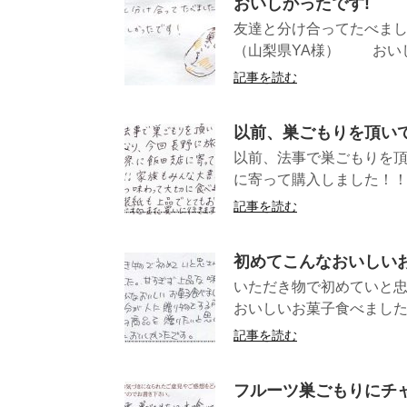
おいしかったです!
友達と分け合っ
（山梨県YA様） おいし
記事を読む
以前、巣ごもりを頂い
以前、法事で巣ごもりを
に寄って購入しました！！
記事を読む
初めてこんなおいしい
いただき物で初めていと
おいしいお菓子食べました
記事を読む
フルーツ巣ごもりにチ