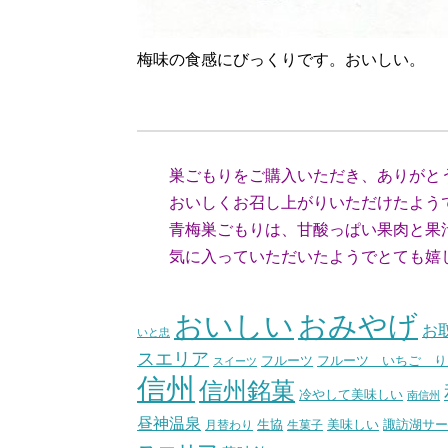
梅味の食感にびっくりです。おいしい。
（滋賀県
巣ごもりをご購入いただき、ありがと
おいしくお召し上がりいただけたよう
青梅巣ごもりは、甘酸っぱい果肉と果汁
気に入っていただいたようでとても嬉
（スタ
おいしい
おみやげ
お
いと忠
スエリア
フルーツ いちご り
フルーツ
スイーツ
信州
信州銘菓
冷やして美味しい
南信州
昼神温泉
生協
美味しい
諏訪湖サー
月替わり
生菓子