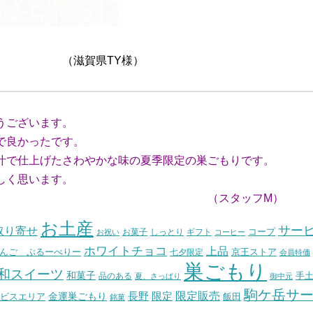
TY様）
うございます。
で良かったです。
で仕上げたさわやかな味の夏季限定の巣ごもりです。
しく思います。
ッフM）
お土産
サー
取り寄せ
コープ
お菓子
しっとり
お祝い
ギフト
コーヒー
ホワイトチョコ
上品
んご ぶるーべりー
七夕限定
京王ストア
会員特価
巣ごもり
和スイーツ
和菓子
手
品のある
夏、さっぱり
御中元
駒ケ岳サ
長野
限定販売
限定
ビスエリア
金運巣ごもり
飯田
銘菓