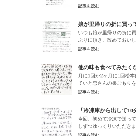
記事を読む
娘が里帰りの折に買っ
いつも娘が里帰りの折に買
ぶりに頂き、改めておいしさ
記事を読む
他の味も食べてみたく
月に1回か2ヶ月に1回松
ていと忠さんの巣ごもりを 
記事を読む
「冷凍庫から出して1
今回、初めて冷凍で送っ
しずつゆっくりいただきまし
記事を読む