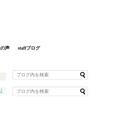
様の声
staffブログ
り