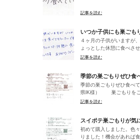
（東京都S
記事を読む
いつか子供にも巣ごも
４ヶ月の子供がいますが、
ょっとした休憩に食べさせて
記事を読む
季節の巣ごもりぜひ食
季節の巣ごも
県IK様） 巣ごもりをご
記事を読む
スイポテ巣ごもりが気
初めて購入しました。色
りました！機会があ