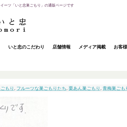
スイーツ「いと忠巣ごもり」の通販ページです
て
いと忠のこだわり
店舗情報
メディア掲載
お客
巣ごもり
,
フルーツな巣ごもりたち
,
栗あん巣ごもり
,
青梅巣ごも