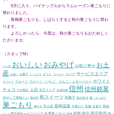
9月に入り、パイナップルからラムレーズン巣ごもりに
替わりました。
青梅巣ごもりも、しばらくすると秋の巣ごもりに替わ
ります。
よろしかったら、今度は、秋の巣ごもりもおためしく
ださいませ。
（スタッフM）
おいしい
おみやげ
お土
お取り寄せ
いと忠
産
サービスエリア
コープ
お菓子
しっとり
お祝い
ギフト
コーヒー
ホワイト
フルーツ いちご りんご ぶるーべりー
フルーツ
スイーツ
信州
信州銘菓
チョコ
上品
七夕限定
京王ストア
会員特価
和スイーツ
和菓子
冷やして美味しい
南信州
品のある
夏、さっぱり
巣ごもり
昼神温泉
生協
美味
手土産
月替わり
御中元
生菓子
長野
限定販売
限定
しい
諏訪湖サービスエリア
金運巣ごもり
飯
銘菓