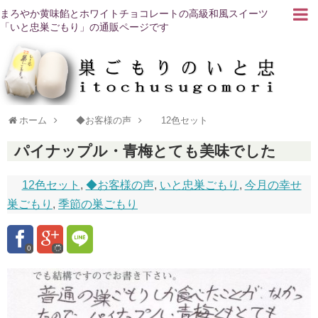
まろやか黄味餡とホワイトチョコレートの高級和風スイーツ
「いと忠巣ごもり」の通販ページです
ホーム
◆お客様の声
12色セット
パイナップル・青梅とても美味でした
12色セット
,
◆お客様の声
,
いと忠巣ごもり
,
今月の幸せ
巣ごもり
,
季節の巣ごもり
0