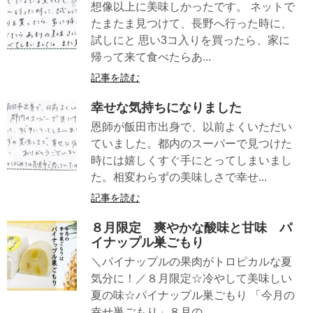
想像以上に美味しかったです。 ネットで
たまたま見つけて、長野へ行った時に、
試しにと 思い3コ入りを買ったら、家に
帰って来て食べたらあ...
記事を読む
幸せな気持ちになりました
恩師が飯田市出身で、以前よくいただい
ていました。都内のスーパーで見つけた
時には嬉しくすぐ手にとってしまいまし
た。相変わらずの美味しさで幸せ...
記事を読む
８月限定 爽やかな酸味と甘味 パ
イナップル巣ごもり
＼パイナップルの果肉がトロピカルな夏
気分に！／８月限定☆冷やして美味しい
夏の味☆パイナップル巣ごもり 「今月の
幸せ巣ごもり」８月の...