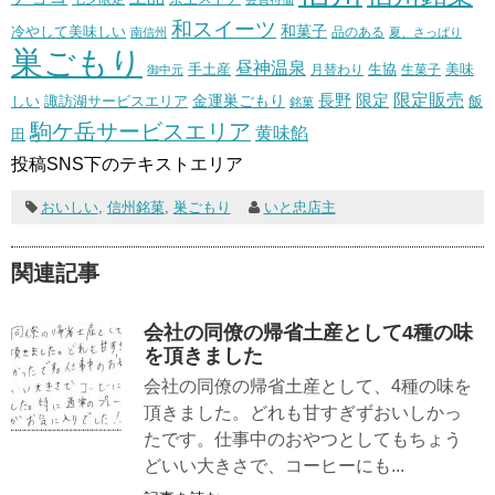
和スイーツ
和菓子
冷やして美味しい
南信州
品のある
夏、さっぱり
巣ごもり
昼神温泉
生協
美味
手土産
月替わり
御中元
生菓子
長野
限定販売
限定
しい
諏訪湖サービスエリア
金運巣ごもり
飯
銘菓
駒ケ岳サービスエリア
黄味餡
田
投稿SNS下のテキストエリア
おいしい
,
信州銘菓
,
巣ごもり
いと忠店主
関連記事
会社の同僚の帰省土産として4種の味
を頂きました
会社の同僚の帰省土産として、4種の味を
頂きました。どれも甘すぎずおいしかっ
たです。仕事中のおやつとしてもちょう
どいい大きさで、コーヒーにも...