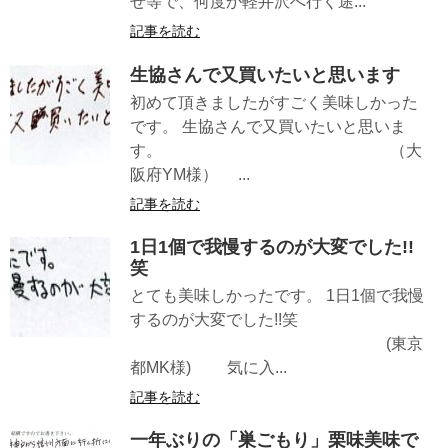
せ等で、何度か軽井沢へ行く途...
記事を読む
生協さんで又買いたいと思います
初めて頂きましたがすごく美味しかった
です。 生協さんで又買いたいと思いま
す。 （大
阪府YM様） ...
記事を読む
1日1個で我慢するのが大変でした!!
笑
とても美味しかったです。 1日1個で我慢
するのが大変でした!!笑
(東京
都MK様) 気に入...
記事を読む
一年ぶりの「巣ごもり」栗味美味で