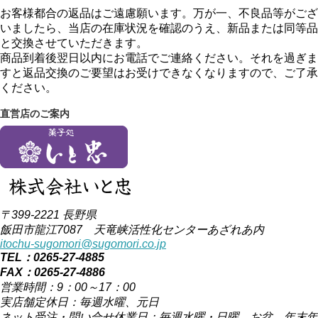
お客様都合の返品はご遠慮願います。万が一、不良品等がござ
いましたら、当店の在庫状況を確認のうえ、新品または同等品
と交換させていただきます。
商品到着後翌日以内にお電話でご連絡ください。それを過ぎま
すと返品交換のご要望はお受けできなくなりますので、ご了承
ください。
直営店のご案内
〒399-2221 長野県
飯田市龍江7087 天竜峡活性化センターあざれあ内
itochu-sugomori@sugomori.co.jp
TEL：0265-27-4885
FAX：0265-27-4886
営業時間：9：00～17：00
実店舗定休日：毎週水曜、元日
ネット受注・問い合せ休業日：毎週水曜・日曜、お盆、年末年