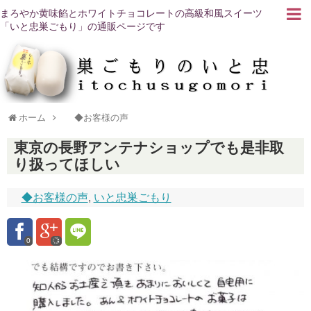
まろやか黄味餡とホワイトチョコレートの高級和風スイーツ
「いと忠巣ごもり」の通販ページです
ホーム
◆お客様の声
東京の長野アンテナショップでも是非取
り扱ってほしい
◆お客様の声
,
いと忠巣ごもり
0