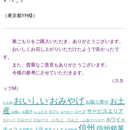
（東京都YH様）
巣ごもりをご購入いただき、ありがとうございます。
おいしくお召し上がりいただけたようで良かったで
す。
また、貴重なご意見もありがとうございます。
今後の参考にさせていただきます。
（スタ
ッフM）
おいしい
おみやげ
お土
お取り寄せ
いと忠
産
サービスエリア
コープ
お菓子
しっとり
お祝い
ギフト
コーヒー
ホワイト
フルーツ いちご りんご ぶるーべりー
フルーツ
スイーツ
信州
信州銘菓
チョコ
上品
七夕限定
京王ストア
会員特価