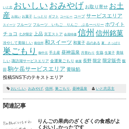
おいしい
おみやげ
お土
お取り寄せ
いと忠
産
サービスエリア
コープ
お菓子
しっとり
お祝い
ギフト
コーヒー
ホワイト
フルーツ いちご りんご ぶるーべりー
フルーツ
スイーツ
信州
信州銘菓
チョコ
上品
七夕限定
京王ストア
会員特価
和スイーツ
和菓子
冷やして美味しい
南信州
品のある
夏、さっぱり
巣ごもり
昼神温泉
生協
美味
手土産
月替わり
御中元
生菓子
長野
限定販売
限定
しい
諏訪湖サービスエリア
金運巣ごもり
飯
銘菓
駒ケ岳サービスエリア
黄味餡
田
投稿SNS下のテキストエリア
おいしい
,
おみやげ
,
信州
,
巣ごもり
,
昼神温泉
いと忠店主
関連記事
りんごの果肉のざくざくの食感がよ
くおいしかったです