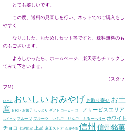
とても嬉しいです。
この度、送料の見直しを行い、ネットでのご購入もし
やすく
なりました。おためしセット等ですと、送料無料のも
のもございます。
よろしかったら、ホームページ、楽天等もチェックし
てみて下さいませ。
（スタッ
フM）
おいしい
おみやげ
お土
お取り寄せ
いと忠
産
サービスエリア
コープ
お菓子
しっとり
お祝い
ギフト
コーヒー
ホワイト
フルーツ いちご りんご ぶるーべりー
フルーツ
スイーツ
信州
信州銘菓
チョコ
上品
七夕限定
京王ストア
会員特価