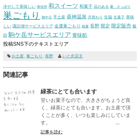
和スイーツ
和菓子
冷やして美味しい
南信州
品のある
夏、さっぱり
巣ごもり
昼神温泉
生協
美味
手土産
月替わり
御中元
生菓子
長野
限定販売
限定
しい
諏訪湖サービスエリア
金運巣ごもり
飯
銘菓
駒ケ岳サービスエリア
黄味餡
田
投稿SNS下のテキストエリア
お土産
,
巣ごもり
,
長野
いと忠店主
関連記事
緑茶にとても合います
甘いお菓子なので、大きさがちょうど良
く、緑茶にとても合います。お土産で頂
くことが多く、いつも楽しみにしていま
す。 ...
記事を読む