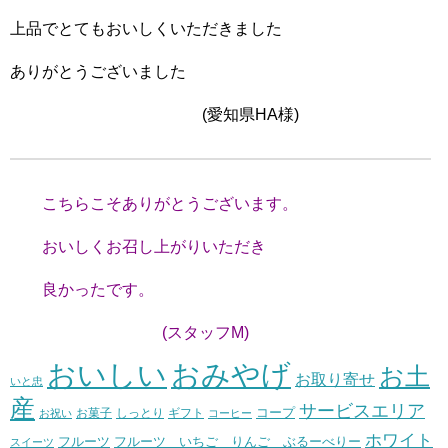
上品でとてもおいしくいただきました
ありがとうございました
(愛知県HA様)
こちらこそありがとうございます。
おいしくお召し上がりいただき
良かったです。
(スタッフM)
おいしい
おみやげ
お土
お取り寄せ
いと忠
産
サービスエリア
コープ
お菓子
しっとり
お祝い
ギフト
コーヒー
ホワイト
フルーツ いちご りんご ぶるーべりー
フルーツ
スイーツ