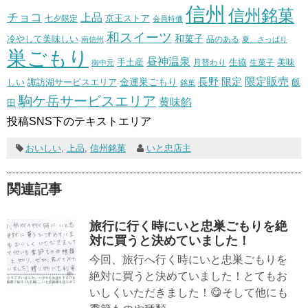
信州
信州銘菓
チョコ
上品
七夕限定
京王ストア
会員特価
和スイーツ
和菓子
冷やして美味しい
南信州
品のある
夏、さっぱり
巣ごもり
昼神温泉
生協
美味
手土産
月替わり
御中元
生菓子
長野
限定販売
限定
しい
諏訪湖サービスエリア
金運巣ごもり
飯
銘菓
駒ケ岳サービスエリア
黄味餡
田
投稿SNS下のテキストエリア
おいしい
,
上品
,
信州銘菓
いと忠店主
関連記事
旅行に行く時にいと忠巣ごもりを絶
対に買うと決めていました！
今回、旅行へ行く時にいと忠巣ごもりを
絶対に買うと決めていました！とてもお
いしくいただきました！😋そして他にも