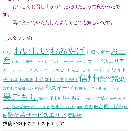
おいしくお召し上がりいただけたようで良かったで
す。
気に入っていただけたようでとても嬉しいです。
（スタッフM）
おいしい
おみやげ
お土
お取り寄せ
いと忠
産
サービスエリア
コープ
お菓子
しっとり
お祝い
ギフト
コーヒー
ホワイト
フルーツ いちご りんご ぶるーべりー
フルーツ
スイーツ
信州
信州銘菓
チョコ
上品
七夕限定
京王ストア
会員特価
和スイーツ
和菓子
冷やして美味しい
南信州
品のある
夏、さっぱり
巣ごもり
昼神温泉
生協
美味
手土産
月替わり
御中元
生菓子
長野
限定販売
限定
しい
諏訪湖サービスエリア
金運巣ごもり
飯
銘菓
駒ケ岳サービスエリア
黄味餡
田
投稿SNS下のテキストエリア