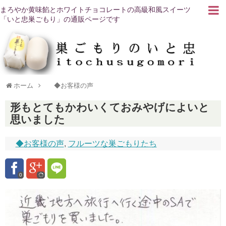
まろやか黄味餡とホワイトチョコレートの高級和風スイーツ
「いと忠巣ごもり」の通販ページです
ホーム
◆お客様の声
形もとてもかわいくておみやげによいと
思いました
◆お客様の声
,
フルーツな巣ごもりたち
0