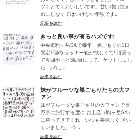
ツもとてもおいしいです。甘い物は控え
めにしなくてはいけない年頃です...
記事を読む
きっと良い事が有るハズです!
中央道駒ヶ岳SAで毎年、巣ごもりの1日
限定1個の ラッキー箱が欲しくて! 頑張っ
て今回やっと3回目にして、ゲットしまし
た! うれし...
記事を読む
妹がフルーツな巣ごもりたちの大フ
ァン
妹がフルーツな巣ごもりの大ファンで長
野県に旅行する度に お土産（駒ヶ岳SA）
に買ってきてくれ、いつも美味しく 頂い
ていました。 今...
記事を読む