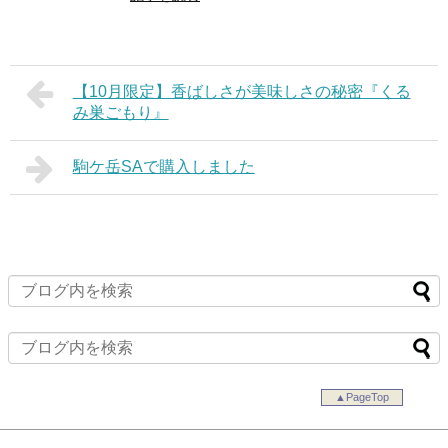
【10月限定】香ばしさが美味しさの秘密『くる
み巣ごもり』
駒ケ岳SAで購入しました
▲PageTop