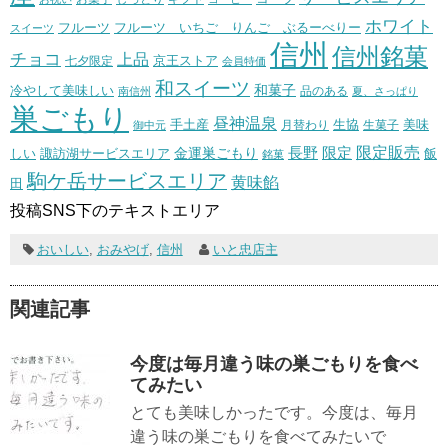
ホワイト
フルーツ いちご りんご ぶるーべりー
フルーツ
スイーツ
信州
信州銘菓
チョコ
上品
七夕限定
京王ストア
会員特価
和スイーツ
和菓子
冷やして美味しい
南信州
品のある
夏、さっぱり
巣ごもり
昼神温泉
生協
美味
手土産
月替わり
御中元
生菓子
長野
限定販売
限定
しい
諏訪湖サービスエリア
金運巣ごもり
飯
銘菓
駒ケ岳サービスエリア
黄味餡
田
投稿SNS下のテキストエリア
おいしい
,
おみやげ
,
信州
いと忠店主
関連記事
今度は毎月違う味の巣ごもりを食べ
てみたい
とても美味しかったです。今度は、毎月
違う味の巣ごもりを食べてみたいで